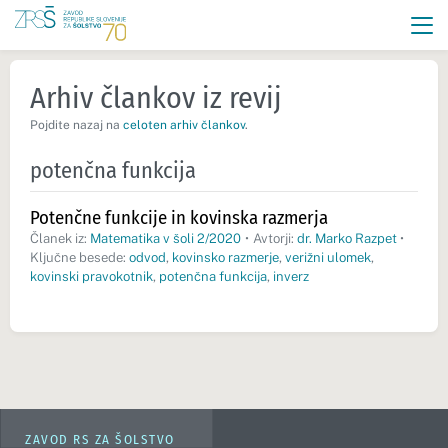
Arhiv člankov iz revij
Pojdite nazaj na
celoten arhiv člankov
.
potenčna funkcija
Potenčne funkcije in kovinska razmerja
Članek iz:
Matematika v šoli 2/2020
•
Avtorji:
dr. Marko Razpet
•
Ključne besede:
odvod
,
kovinsko razmerje
,
verižni ulomek
,
kovinski pravokotnik
,
potenčna funkcija
,
inverz
ZAVOD RS ZA ŠOLSTVO