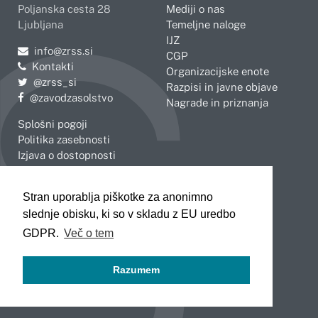
Poljanska cesta 28
Mediji o nas
Ljubljana
Temeljne naloge
IJZ
Pošljite e-mail na
info@zrss.si
CGP
Kontakti
Organizacijske enote
Pojdite na Twitter:
@zrss_si
Razpisi in javne objave
Pojdite na Facebook:
@zavodzasolstvo
Nagrade in priznanja
Splošni pogoji
Politika zasebnosti
Izjava o dostopnosti
OBMOČNE ENOTE
Stran uporablja piškotke za anonimno
Celje
Novo mesto
slednje obisku, ki so v skladu z EU uredbo
Koper
Slovenj Gradec
Kranj
GDPR.
Več o tem
Ljubljana
Maribor
Razumem
Murska Sobota
Nova Gorica