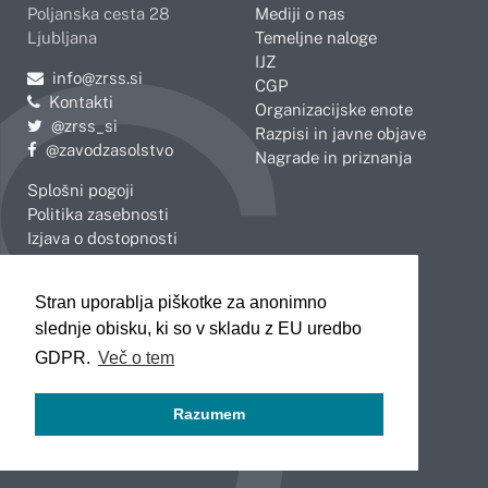
Poljanska cesta 28
Mediji o nas
Ljubljana
Temeljne naloge
IJZ
Pošljite e-mail na
info@zrss.si
CGP
Kontakti
Organizacijske enote
Pojdite na Twitter:
@zrss_si
Razpisi in javne objave
Pojdite na Facebook:
@zavodzasolstvo
Nagrade in priznanja
Splošni pogoji
Politika zasebnosti
Izjava o dostopnosti
OBMOČNE ENOTE
Stran uporablja piškotke za anonimno
Celje
Novo mesto
slednje obisku, ki so v skladu z EU uredbo
Koper
Slovenj Gradec
Kranj
GDPR.
Več o tem
Ljubljana
Maribor
Razumem
Murska Sobota
Nova Gorica