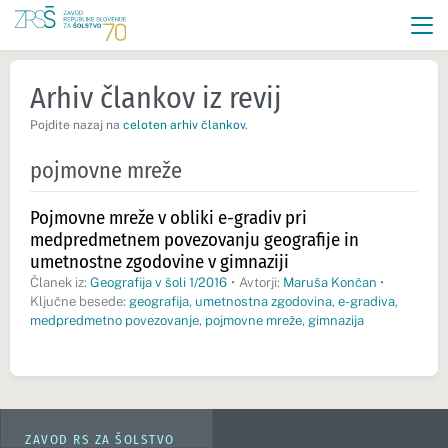
Arhiv člankov iz revij
Pojdite nazaj na
celoten arhiv člankov
.
pojmovne mreže
Pojmovne mreže v obliki e-gradiv pri
medpredmetnem povezovanju geografije in
umetnostne zgodovine v gimnaziji
Članek iz:
Geografija v šoli 1/2016
•
Avtorji:
Maruša Končan
•
Ključne besede:
geografija
,
umetnostna zgodovina
,
e-gradiva
,
medpredmetno povezovanje
,
pojmovne mreže
,
gimnazija
ZAVOD RS ZA ŠOLSTVO