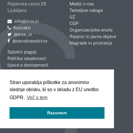
Poljanska cesta 28
Mediji o nas
Ljubljana
Temeljne naloge
IJZ
Pošljite e-mail na
info@zrss.si
CGP
Kontakti
Organizacijske enote
Pojdite na Twitter:
@zrss_si
Razpisi in javne objave
Pojdite na Facebook:
@zavodzasolstvo
Nagrade in priznanja
Splošni pogoji
Politika zasebnosti
Izjava o dostopnosti
OBMOČNE ENOTE
Stran uporablja piškotke za anonimno
Celje
Novo mesto
slednje obisku, ki so v skladu z EU uredbo
Koper
Slovenj Gradec
Kranj
GDPR.
Več o tem
Ljubljana
Maribor
Razumem
Murska Sobota
Nova Gorica