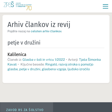
Arhiv člankov iz revij
Pojdite nazaj na
celoten arhiv člankov
.
petje v družini
Kalilenica
Članek iz:
Glasba v šoli in vrtcu 1/2022
•
Avtorji:
Tjaša Šimonka
Kavaš
•
Ključne besede:
Ringató
,
razvoj otroka s pomočjo
glasbe
,
petje v družini
,
glasbena vzgoja
,
ljudsko izročilo
ZAVOD RS ZA ŠOLSTVO