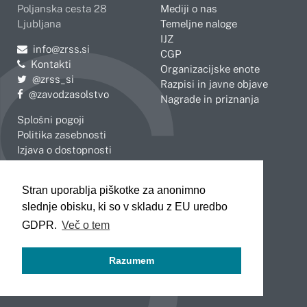
Poljanska cesta 28
Mediji o nas
Ljubljana
Temeljne naloge
IJZ
Pošljite e-mail na
info@zrss.si
CGP
Kontakti
Organizacijske enote
Pojdite na Twitter:
@zrss_si
Razpisi in javne objave
Pojdite na Facebook:
@zavodzasolstvo
Nagrade in priznanja
Splošni pogoji
Politika zasebnosti
Izjava o dostopnosti
OBMOČNE ENOTE
Stran uporablja piškotke za anonimno
Celje
Novo mesto
slednje obisku, ki so v skladu z EU uredbo
Koper
Slovenj Gradec
Kranj
GDPR.
Več o tem
Ljubljana
Maribor
Razumem
Murska Sobota
Nova Gorica