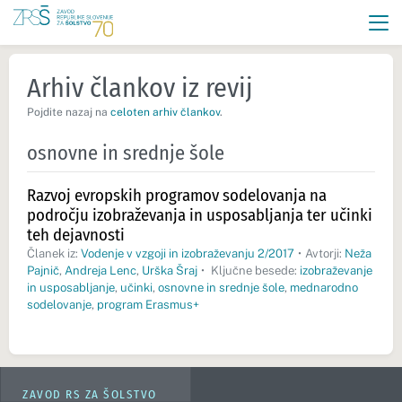
Arhiv člankov iz revij
Pojdite nazaj na
celoten arhiv člankov
.
osnovne in srednje šole
Razvoj evropskih programov sodelovanja na
področju izobraževanja in usposabljanja ter učinki
teh dejavnosti
Članek iz:
Vodenje v vzgoji in izobraževanju 2/2017
•
Avtorji:
Neža
Pajnič
,
Andreja Lenc
,
Urška Šraj
•
Ključne besede:
izobraževanje
in usposabljanje
,
učinki
,
osnovne in srednje šole
,
mednarodno
sodelovanje
,
program Erasmus+
ZAVOD RS ZA ŠOLSTVO