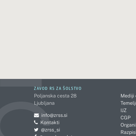
ZAVOD RS ZA ŠOLSTVO
Poljanska cesta 28
Mediji
Ljubljana
Temelj
IJZ
Pošljite e-mail na
info@zrss.si
CGP
Kontakti
Organi
Pojdite na Twitter:
@zrss_si
Razpisi