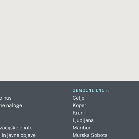
OBMOČNE ENOTE
 o nas
Celje
ne naloge
Koper
Kranj
Ljubljana
zacijske enote
Maribor
 in javne objave
Murska Sobota