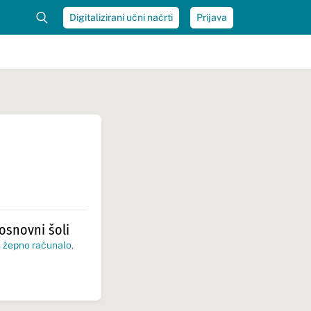
Digitalizirani učni načrti
Prijava
osnovni šoli
 žepno računalo
,