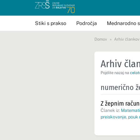
Stiki s prakso
Področja
Mednarodno s
Domov
Arhiv člankov
Arhiv član
Pojdite nazaj na
celot
numerično ž
Z žepnim račun
Članek iz:
Matematik
preiskovanje
,
pouk 