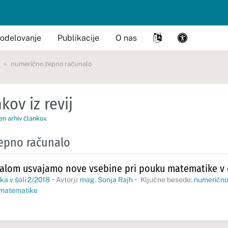
odelovanje
Publikacije
O nas
numerično žepno računalo
kov iz revij
en arhiv člankov
.
epno računalo
alom usvajamo nove vsebine pri pouku matematike v 
a v šoli 2/2018
•
Avtorji:
mag. Sonja Rajh
•
Ključne besede:
numerično
matematike