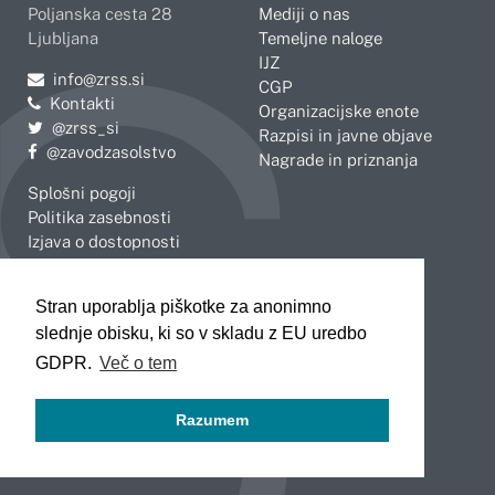
Poljanska cesta 28
Mediji o nas
Ljubljana
Temeljne naloge
IJZ
Pošljite e-mail na
info@zrss.si
CGP
Kontakti
Organizacijske enote
Pojdite na Twitter:
@zrss_si
Razpisi in javne objave
Pojdite na Facebook:
@zavodzasolstvo
Nagrade in priznanja
Splošni pogoji
Politika zasebnosti
Izjava o dostopnosti
OBMOČNE ENOTE
Stran uporablja piškotke za anonimno
Celje
Novo mesto
slednje obisku, ki so v skladu z EU uredbo
Koper
Slovenj Gradec
Kranj
GDPR.
Več o tem
Ljubljana
Maribor
Razumem
Murska Sobota
Nova Gorica