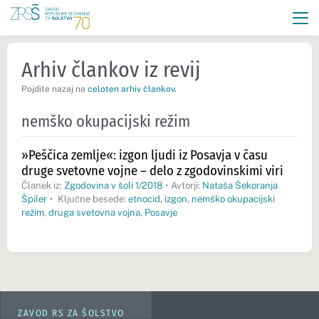
Arhiv člankov iz revij
Pojdite nazaj na
celoten arhiv člankov
.
nemško okupacijski režim
»Peščica zemlje«: izgon ljudi iz Posavja v času
druge svetovne vojne – delo z zgodovinskimi viri
Članek iz:
Zgodovina v šoli 1/2018
•
Avtorji:
Nataša Šekoranja
Špiler
•
Ključne besede:
etnocid
,
izgon
,
nemško okupacijski
režim
,
druga svetovna vojna
,
Posavje
ZAVOD RS ZA ŠOLSTVO