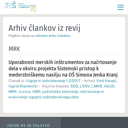
Arhiv člankov iz revij
Pojdite nazaj na
celoten arhiv člankov
.
MRK
Uporabnost merskih inštrumentov za načrtovanje
dela v okviru projekta Sistemski pristop k
medvrstniškemu nasilju na OŠ Simona Jenka Kranj
Članek iz:
Vzgoja in izobraževanje 1-2/2017
•
Avtorji:
Emil Karajić
,
Ingrid Klemenčič
•
Ključne besede:
SDQ
,
LSNV
,
LMNŠ
,
AGUD
,
MRK
,
čustva
,
VMN
,
psihološko testiranje
,
načrtovanje in
evalviranje vzgojno-izobraževalnega dela
ZAVOD RS ZA ŠOLSTVO