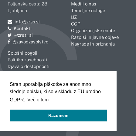
Poljanska cesta 28
Mediji o nas
Ljubljana
Temeljne naloge
IJZ
Pošljite e-mail na
info@zrss.si
CGP
Kontakti
Organizacijske enote
Pojdite na Twitter:
@zrss_si
Razpisi in javne objave
Pojdite na Facebook:
@zavodzasolstvo
Nagrade in priznanja
Splošni pogoji
Politika zasebnosti
Izjava o dostopnosti
OBMOČNE ENOTE
Stran uporablja piškotke za anonimno
Celje
Novo mesto
slednje obisku, ki so v skladu z EU uredbo
Koper
Slovenj Gradec
Kranj
GDPR.
Več o tem
Ljubljana
Maribor
Razumem
Murska Sobota
Nova Gorica