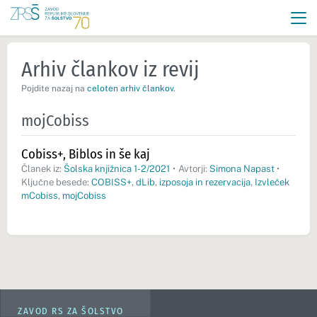
Arhiv člankov iz revij
Pojdite nazaj na
celoten arhiv člankov
.
mojCobiss
Cobiss+, Biblos in še kaj
Članek iz:
Šolska knjižnica 1-2/2021
•
Avtorji:
Simona Napast
•
Ključne besede:
COBISS+
,
dLib
,
izposoja in rezervacija
,
Izvleček
mCobiss
,
mojCobiss
ZAVOD RS ZA ŠOLSTVO