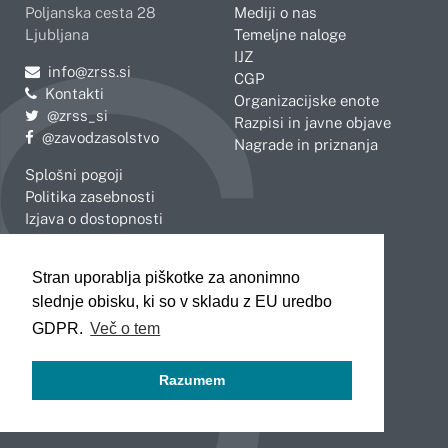
Poljanska cesta 28
Mediji o nas
Ljubljana
Temeljne naloge
IJZ
Pošljite e-mail na
info@zrss.si
CGP
Kontakti
Organizacijske enote
Pojdite na Twitter:
@zrss_si
Razpisi in javne objave
Pojdite na Facebook:
@zavodzasolstvo
Nagrade in priznanja
Splošni pogoji
Politika zasebnosti
Izjava o dostopnosti
OBMOČNE ENOTE
Stran uporablja piškotke za anonimno
Celje
Novo mesto
slednje obisku, ki so v skladu z EU uredbo
Koper
Slovenj Gradec
Kranj
GDPR.
Več o tem
Ljubljana
Maribor
Razumem
Murska Sobota
Nova Gorica