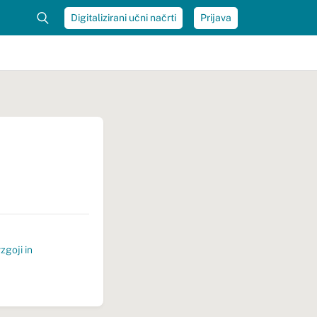
Digitalizirani učni načrti
Prijava
vzgoji in