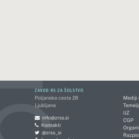
ZAVOD RS ZA ŠOLSTVO
Poljanska cesta 28
Mediji
Ljubljana
Temelj
IJZ
Pošljite e-mail na
info@zrss.si
CGP
Kontakti
Organi
Pojdite na Twitter:
@zrss_si
Razpisi