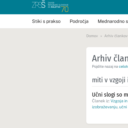
Stiki s prakso
Področja
Mednarodno s
Domov
Arhiv člankov
Arhiv član
Pojdite nazaj na
celot
miti v vzgoji
Učni slogi so m
Članek iz:
Vzgoja in
izobraževanju
,
učni 