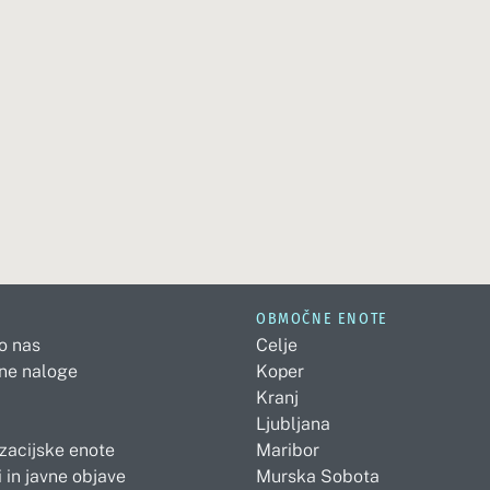
OBMOČNE ENOTE
 o nas
Celje
ne naloge
Koper
Kranj
Ljubljana
zacijske enote
Maribor
 in javne objave
Murska Sobota