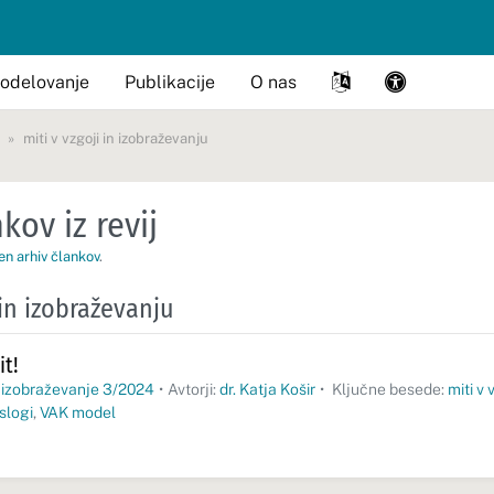
odelovanje
Publikacije
O nas
miti v vzgoji in izobraževanju
kov iz revij
en arhiv člankov
.
 in izobraževanju
it!
 izobraževanje 3/2024
•
Avtorji:
dr. Katja Košir
•
Ključne besede:
miti v 
slogi
,
VAK model