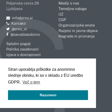
Poljanska cesta 28
Mediji o nas
Ljubljana
Temeljne naloge
IJZ
Pošljite e-mail na
info@zrss.si
CGP
Kontakti
Organizacijske enote
Pojdite na Twitter:
@zrss_si
Razpisi in javne objave
Pojdite na Facebook:
@zavodzasolstvo
Nagrade in priznanja
Splošni pogoji
Politika zasebnosti
Izjava o dostopnosti
OBMOČNE ENOTE
Stran uporablja piškotke za anonimno
Celje
Novo mesto
slednje obisku, ki so v skladu z EU uredbo
Koper
Slovenj Gradec
Kranj
GDPR.
Več o tem
Ljubljana
Maribor
Razumem
Murska Sobota
Nova Gorica