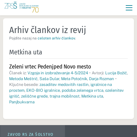
Arhiv člankov iz revij
Pojdite nazaj na
celoten arhiv člankov
.
Metkina uta
Zeleni vrtec Pedenjped Novo mesto
Članek iz:
Vzgoja in izobraževanje 4-5/2024
•
Avtorji:
Lucija Božič
,
Metoda Meštrič
,
Saša Dular
,
Meta Potočnik
,
Darja Rozman
•
Ključne besede:
zasaditev medovitih rastlin
,
igralnice na
prostem
,
EKO-BIO igralnice
,
podoba zelenega vrtca
,
ozelenitev
igrišč
,
zeliščne grede
,
trajna mobilnost
,
Metkina uta
,
Panjbukvarna
ZAVOD RS ZA ŠOLSTVO