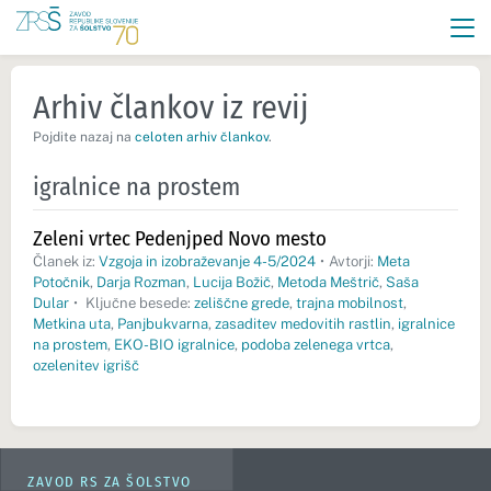
Arhiv člankov iz revij
Pojdite nazaj na
celoten arhiv člankov
.
igralnice na prostem
Zeleni vrtec Pedenjped Novo mesto
Članek iz:
Vzgoja in izobraževanje 4-5/2024
•
Avtorji:
Meta
Potočnik
,
Darja Rozman
,
Lucija Božič
,
Metoda Meštrič
,
Saša
Dular
•
Ključne besede:
zeliščne grede
,
trajna mobilnost
,
Metkina uta
,
Panjbukvarna
,
zasaditev medovitih rastlin
,
igralnice
na prostem
,
EKO-BIO igralnice
,
podoba zelenega vrtca
,
ozelenitev igrišč
ZAVOD RS ZA ŠOLSTVO