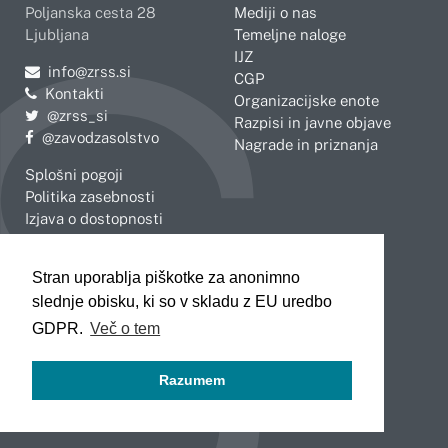
Poljanska cesta 28
Mediji o nas
Ljubljana
Temeljne naloge
IJZ
Pošljite e-mail na
info@zrss.si
CGP
Kontakti
Organizacijske enote
Pojdite na Twitter:
@zrss_si
Razpisi in javne objave
Pojdite na Facebook:
@zavodzasolstvo
Nagrade in priznanja
Splošni pogoji
Politika zasebnosti
Izjava o dostopnosti
OBMOČNE ENOTE
Stran uporablja piškotke za anonimno
Celje
Novo mesto
slednje obisku, ki so v skladu z EU uredbo
Koper
Slovenj Gradec
Kranj
GDPR.
Več o tem
Ljubljana
Maribor
Razumem
Murska Sobota
Nova Gorica