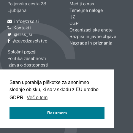
Poljanska cesta 28
Mediji o nas
Ljubljana
Temeljne naloge
IJZ
Pošljite e-mail na
info@zrss.si
CGP
Kontakti
Organizacijske enote
Pojdite na Twitter:
@zrss_si
Razpisi in javne objave
Pojdite na Facebook:
@zavodzasolstvo
Nagrade in priznanja
Splošni pogoji
Politika zasebnosti
Izjava o dostopnosti
OBMOČNE ENOTE
Stran uporablja piškotke za anonimno
Celje
Novo mesto
slednje obisku, ki so v skladu z EU uredbo
Koper
Slovenj Gradec
Kranj
GDPR.
Več o tem
Ljubljana
Maribor
Razumem
Murska Sobota
Nova Gorica