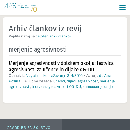
Arhiv člankov iz revij
Pojdite nazaj na
celoten arhiv člankov
.
merjenje agresivnosti
Merjenje agresivnosti v šolskem okolju: lestvica
agresivnosti za učence in dijake AG-DU
Članek iz:
Vzgoja in izobraževanje 3-4/2016
•
Avtorji:
dr. Ana
Kozina
•
Ključne besede:
učenci
,
dijaki
,
agresivnost
,
merjenje
agresivnosti
,
lestvica agresivnosti AG-DU
,
samoocenjevanje
ZAVOD RS ZA ŠOLSTVO