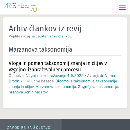
Arhiv člankov iz revij
Pojdite nazaj na
celoten arhiv člankov
.
Marzanova taksonomija
Vloga in pomen taksonomij znanja in ciljev v
vzgojno-izobraževalnem procesu
Članek iz:
Vzgoja in izobraževanje 4-5/2025
•
Avtorji:
dr. Vilma
Brodnik
•
Ključne besede:
Bloomova taksonomija
,
taksonomije
znanja in ciljev
,
Marzanova taksonomija
,
Gagnéjeva taksonomija
,
prenova učnih načrtov
ZAVOD RS ZA ŠOLSTVO