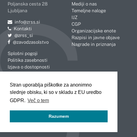
Poljanska cesta 28
Mediji o nas
Ljubljana
Temeljne naloge
IJZ
Pošljite e-mail na
info@zrss.si
CGP
Kontakti
Organizacijske enote
Pojdite na Twitter:
@zrss_si
Razpisi in javne objave
Pojdite na Facebook:
@zavodzasolstvo
Nagrade in priznanja
Splošni pogoji
Politika zasebnosti
Izjava o dostopnosti
OBMOČNE ENOTE
Stran uporablja piškotke za anonimno
Celje
Novo mesto
slednje obisku, ki so v skladu z EU uredbo
Koper
Slovenj Gradec
Kranj
GDPR.
Več o tem
Ljubljana
Maribor
Razumem
Murska Sobota
Nova Gorica