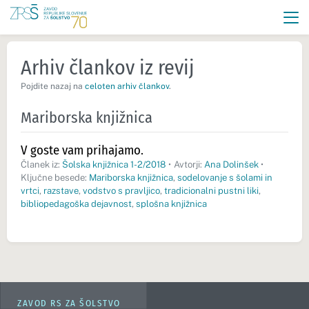
Arhiv člankov iz revij
Pojdite nazaj na
celoten arhiv člankov
.
Mariborska knjižnica
V goste vam prihajamo.
Članek iz:
Šolska knjižnica 1-2/2018
•
Avtorji:
Ana Dolinšek
•
Ključne besede:
Mariborska knjižnica
,
sodelovanje s šolami in
vrtci
,
razstave
,
vodstvo s pravljico
,
tradicionalni pustni liki
,
bibliopedagoška dejavnost
,
splošna knjižnica
ZAVOD RS ZA ŠOLSTVO