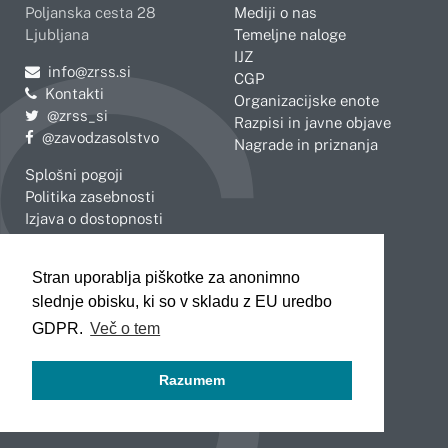
Poljanska cesta 28
Mediji o nas
Ljubljana
Temeljne naloge
IJZ
Pošljite e-mail na
info@zrss.si
CGP
Kontakti
Organizacijske enote
Pojdite na Twitter:
@zrss_si
Razpisi in javne objave
Pojdite na Facebook:
@zavodzasolstvo
Nagrade in priznanja
Splošni pogoji
Politika zasebnosti
Izjava o dostopnosti
OBMOČNE ENOTE
Stran uporablja piškotke za anonimno
Celje
Novo mesto
slednje obisku, ki so v skladu z EU uredbo
Koper
Slovenj Gradec
Kranj
GDPR.
Več o tem
Ljubljana
Maribor
Razumem
Murska Sobota
Nova Gorica