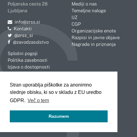
Poljanska cesta 28
Mediji o nas
Ljubljana
Temeljne naloge
IJZ
Pošljite e-mail na
info@zrss.si
CGP
Kontakti
Organizacijske enote
Pojdite na Twitter:
@zrss_si
Razpisi in javne objave
Pojdite na Facebook:
@zavodzasolstvo
Nagrade in priznanja
Splošni pogoji
Politika zasebnosti
Izjava o dostopnosti
OBMOČNE ENOTE
Stran uporablja piškotke za anonimno
Celje
Novo mesto
slednje obisku, ki so v skladu z EU uredbo
Koper
Slovenj Gradec
Kranj
GDPR.
Več o tem
Ljubljana
Maribor
Razumem
Murska Sobota
Nova Gorica