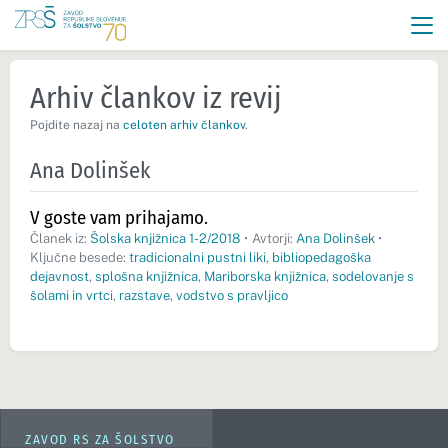
Arhiv člankov iz revij
Pojdite nazaj na
celoten arhiv člankov
.
Ana Dolinšek
V goste vam prihajamo.
Članek iz:
Šolska knjižnica 1-2/2018
•
Avtorji:
Ana Dolinšek
•
Ključne besede:
tradicionalni pustni liki
,
bibliopedagoška
dejavnost
,
splošna knjižnica
,
Mariborska knjižnica
,
sodelovanje s
šolami in vrtci
,
razstave
,
vodstvo s pravljico
ZAVOD RS ZA ŠOLSTVO