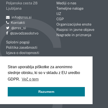
Poljanska cesta 28
Mediji o nas
Ljubljana
Temeljne naloge
IJZ
Pošljite e-mail na
info@zrss.si
CGP
Kontakti
Organizacijske enote
Pojdite na Twitter:
@zrss_si
Razpisi in javne objave
Pojdite na Facebook:
@zavodzasolstvo
Nagrade in priznanja
Splošni pogoji
Politika zasebnosti
Izjava o dostopnosti
OBMOČNE ENOTE
Stran uporablja piškotke za anonimno
Celje
Novo mesto
slednje obisku, ki so v skladu z EU uredbo
Koper
Slovenj Gradec
Kranj
GDPR.
Več o tem
Ljubljana
Maribor
Razumem
Murska Sobota
Nova Gorica