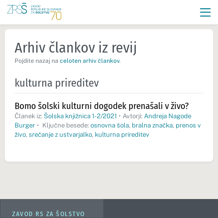
Arhiv člankov iz revij
Pojdite nazaj na
celoten arhiv člankov
.
kulturna prireditev
Bomo šolski kulturni dogodek prenašali v živo?
Članek iz:
Šolska knjižnica 1-2/2021
•
Avtorji:
Andreja Nagode
Burger
•
Ključne besede:
osnovna šola
,
bralna značka
,
prenos v
živo
,
srečanje z ustvarjalko
,
kulturna prireditev
ZAVOD RS ZA ŠOLSTVO