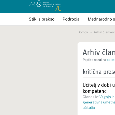
Stiki s prakso
Področja
Mednarodno s
Domov
Arhiv člankov
Arhiv član
Pojdite nazaj na
celot
kritična pres
Učitelj v dobi 
kompetenc
Članek iz:
Vzgoja in
generativna umetna
učitelja