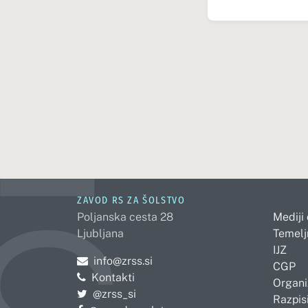
ZAVOD RS ZA ŠOLSTVO
Poljanska cesta 28
Mediji
Ljubljana
Temelj
IJZ
Pošljite e-mail na
info@zrss.si
CGP
Kontakti
Organi
Pojdite na Twitter:
@zrss_si
Razpisi