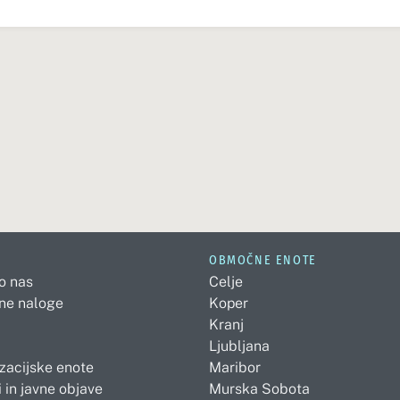
OBMOČNE ENOTE
 o nas
Celje
ne naloge
Koper
Kranj
Ljubljana
zacijske enote
Maribor
 in javne objave
Murska Sobota