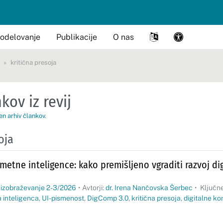
odelovanje
Publikacije
O nas
kritična presoja
kov iz revij
en arhiv člankov
.
oja
umetne inteligence: kako premišljeno vgraditi razvoj di
 izobraževanje 2-3/2026
•
Avtorji:
dr. Irena Nančovska Šerbec
•
Ključne
 inteligenca
,
UI-pismenost
,
DigComp 3.0
,
kritična presoja
,
digitalne k