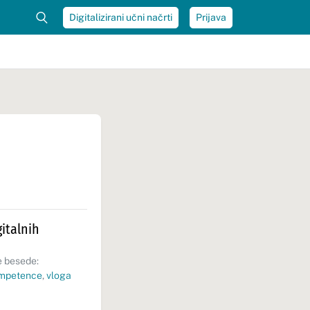
Digitalizirani učni načrti
Prijava
gitalnih
 besede:
ompetence
,
vloga