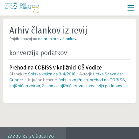
Arhiv člankov iz revij
Pojdite nazaj na
celoten arhiv člankov
.
konverzija podatkov
Prehod na COBISS v knjižnici OŠ Vodice
Članek iz:
Šolska knjižnica 3-4/2016
•
Avtorji:
Urška Ščavničar
Cunder
•
Ključne besede:
šolska knjižnica
,
prehod na COBISS
,
knjižnična zbirka
,
Zakon o knjižničarstvu
,
konverzija podatkov
ZAVOD RS ZA ŠOLSTVO