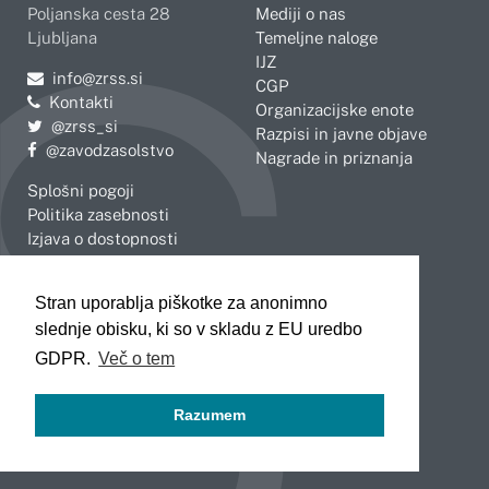
Poljanska cesta 28
Mediji o nas
Ljubljana
Temeljne naloge
IJZ
Pošljite e-mail na
info@zrss.si
CGP
Kontakti
Organizacijske enote
Pojdite na Twitter:
@zrss_si
Razpisi in javne objave
Pojdite na Facebook:
@zavodzasolstvo
Nagrade in priznanja
Splošni pogoji
Politika zasebnosti
Izjava o dostopnosti
OBMOČNE ENOTE
Stran uporablja piškotke za anonimno
Celje
Novo mesto
slednje obisku, ki so v skladu z EU uredbo
Koper
Slovenj Gradec
Kranj
GDPR.
Več o tem
Ljubljana
Maribor
Razumem
Murska Sobota
Nova Gorica