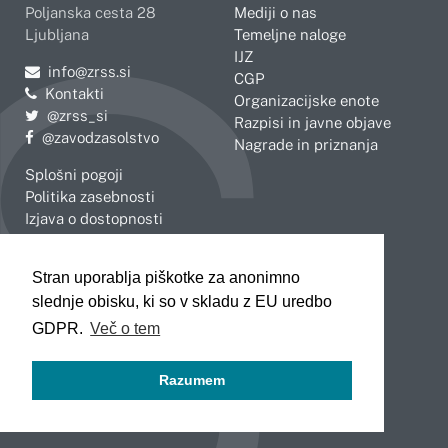
Poljanska cesta 28
Mediji o nas
Ljubljana
Temeljne naloge
IJZ
Pošljite e-mail na
info@zrss.si
CGP
Kontakti
Organizacijske enote
Pojdite na Twitter:
@zrss_si
Razpisi in javne objave
Pojdite na Facebook:
@zavodzasolstvo
Nagrade in priznanja
Splošni pogoji
Politika zasebnosti
Izjava o dostopnosti
OBMOČNE ENOTE
Stran uporablja piškotke za anonimno
Celje
Novo mesto
slednje obisku, ki so v skladu z EU uredbo
Koper
Slovenj Gradec
Kranj
GDPR.
Več o tem
Ljubljana
Maribor
Razumem
Murska Sobota
Nova Gorica