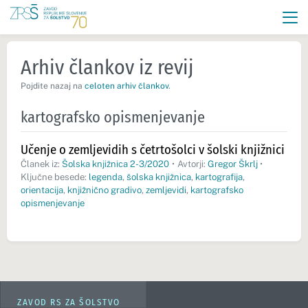
Arhiv člankov iz revij
Pojdite nazaj na
celoten arhiv člankov
.
kartografsko opismenjevanje
Učenje o zemljevidih s četrtošolci v šolski knjižnici
Članek iz:
Šolska knjižnica 2-3/2020
•
Avtorji:
Gregor Škrlj
•
Ključne besede:
legenda
,
šolska knjižnica
,
kartografija
,
orientacija
,
knjižnično gradivo
,
zemljevidi
,
kartografsko
opismenjevanje
ZAVOD RS ZA ŠOLSTVO