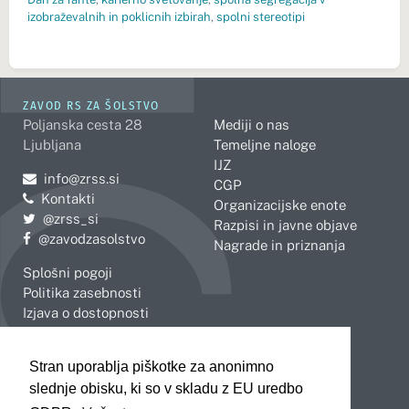
izobraževalnih in poklicnih izbirah
,
spolni stereotipi
ZAVOD RS ZA ŠOLSTVO
Poljanska cesta 28
Mediji o nas
Ljubljana
Temeljne naloge
IJZ
Pošljite e-mail na
info@zrss.si
CGP
Kontakti
Organizacijske enote
Pojdite na Twitter:
@zrss_si
Razpisi in javne objave
Pojdite na Facebook:
@zavodzasolstvo
Nagrade in priznanja
Splošni pogoji
Politika zasebnosti
Izjava o dostopnosti
OBMOČNE ENOTE
Stran uporablja piškotke za anonimno
Celje
Novo mesto
slednje obisku, ki so v skladu z EU uredbo
Koper
Slovenj Gradec