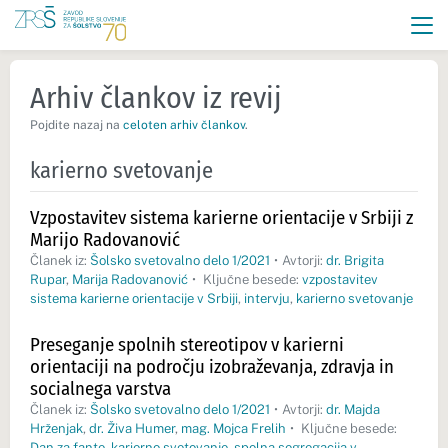
Arhiv člankov iz revij
Pojdite nazaj na
celoten arhiv člankov
.
karierno svetovanje
Vzpostavitev sistema karierne orientacije v Srbiji z
Marijo Radovanović
Članek iz:
Šolsko svetovalno delo 1/2021
•
Avtorji:
dr. Brigita
Rupar
,
Marija Radovanović
•
Ključne besede:
vzpostavitev
sistema karierne orientacije v Srbiji
,
intervju
,
karierno svetovanje
Preseganje spolnih stereotipov v karierni
orientaciji na področju izobraževanja, zdravja in
socialnega varstva
Članek iz:
Šolsko svetovalno delo 1/2021
•
Avtorji:
dr. Majda
Hrženjak
,
dr. Živa Humer
,
mag. Mojca Frelih
•
Ključne besede:
Dan za fante
,
karierno svetovanje
,
spolna segregacija v