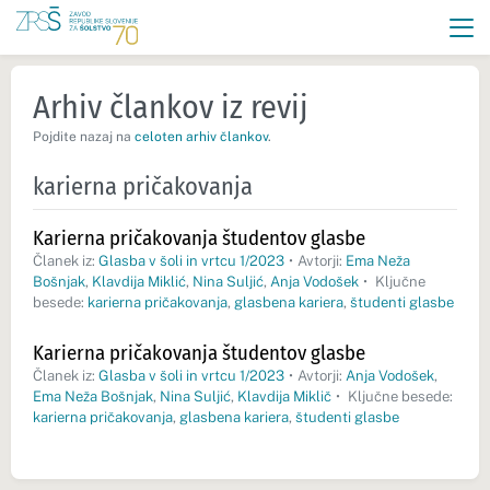
Arhiv člankov iz revij
Pojdite nazaj na
celoten arhiv člankov
.
karierna pričakovanja
Karierna pričakovanja študentov glasbe
Članek iz:
Glasba v šoli in vrtcu 1/2023
•
Avtorji:
Ema Neža
Bošnjak
,
Klavdija Miklić
,
Nina Suljić
,
Anja Vodošek
•
Ključne
besede:
karierna pričakovanja
,
glasbena kariera
,
študenti glasbe
Karierna pričakovanja študentov glasbe
Članek iz:
Glasba v šoli in vrtcu 1/2023
•
Avtorji:
Anja Vodošek
,
Ema Neža Bošnjak
,
Nina Suljić
,
Klavdija Miklič
•
Ključne besede:
karierna pričakovanja
,
glasbena kariera
,
študenti glasbe