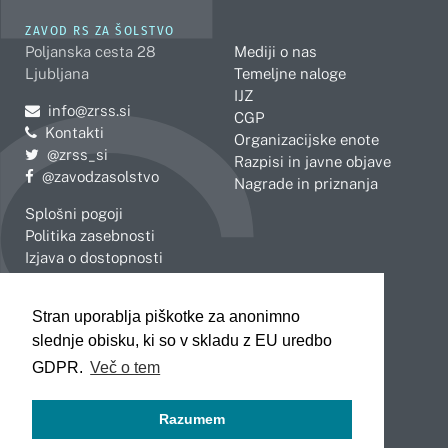
ZAVOD RS ZA ŠOLSTVO
Poljanska cesta 28
Mediji o nas
Ljubljana
Temeljne naloge
IJZ
Pošljite e-mail na
info@zrss.si
CGP
Kontakti
Organizacijske enote
Pojdite na Twitter:
@zrss_si
Razpisi in javne objave
Pojdite na Facebook:
@zavodzasolstvo
Nagrade in priznanja
Splošni pogoji
Politika zasebnosti
Izjava o dostopnosti
OBMOČNE ENOTE
Stran uporablja piškotke za anonimno
Celje
Novo mesto
slednje obisku, ki so v skladu z EU uredbo
Koper
Slovenj Gradec
Kranj
GDPR.
Več o tem
Ljubljana
Maribor
Razumem
Murska Sobota