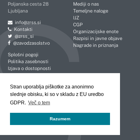
Poljanska cesta 28
Mediji o nas
Ljubljana
Temeljne naloge
IJZ
Pošljite e-mail na
info@zrss.si
CGP
Kontakti
Organizacijske enote
Pojdite na Twitter:
@zrss_si
Razpisi in javne objave
Pojdite na Facebook:
@zavodzasolstvo
Nagrade in priznanja
Splošni pogoji
Politika zasebnosti
Izjava o dostopnosti
OBMOČNE ENOTE
Stran uporablja piškotke za anonimno
Celje
Novo mesto
slednje obisku, ki so v skladu z EU uredbo
Koper
Slovenj Gradec
Kranj
GDPR.
Več o tem
Ljubljana
Maribor
Razumem
Murska Sobota
Nova Gorica