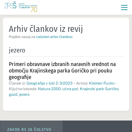
Arhiv člankov iz revij
Pojdite nazaj na
celoten arhiv člankov
.
jezero
Primeri obravnave izbranih naravnih vrednot na
območju Krajinskega parka Goričko pri pouku
geografije
Članek iz:
Geografija v šoli 2-3/2023
•
Avtorji:
Klemen Pucko
•
Ključne besede:
Natura 2000
,
učna pot
,
Krajinski park Goričko
,
gozd
,
jezero
ZAVOD RS ZA ŠOLSTVO