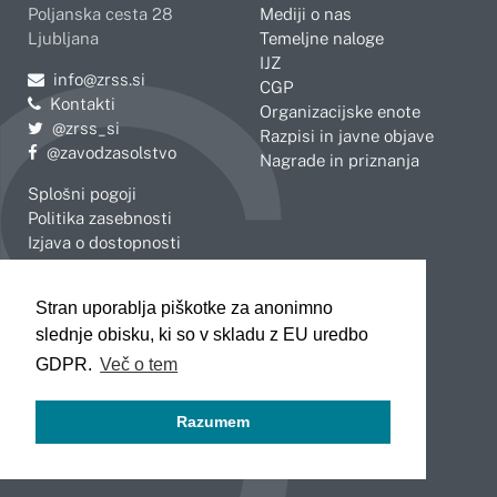
Poljanska cesta 28
Mediji o nas
Ljubljana
Temeljne naloge
IJZ
Pošljite e-mail na
info@zrss.si
CGP
Kontakti
Organizacijske enote
Pojdite na Twitter:
@zrss_si
Razpisi in javne objave
Pojdite na Facebook:
@zavodzasolstvo
Nagrade in priznanja
Splošni pogoji
Politika zasebnosti
Izjava o dostopnosti
OBMOČNE ENOTE
Stran uporablja piškotke za anonimno
Celje
Novo mesto
slednje obisku, ki so v skladu z EU uredbo
Koper
Slovenj Gradec
Kranj
GDPR.
Več o tem
Ljubljana
Maribor
Razumem
Murska Sobota
Nova Gorica