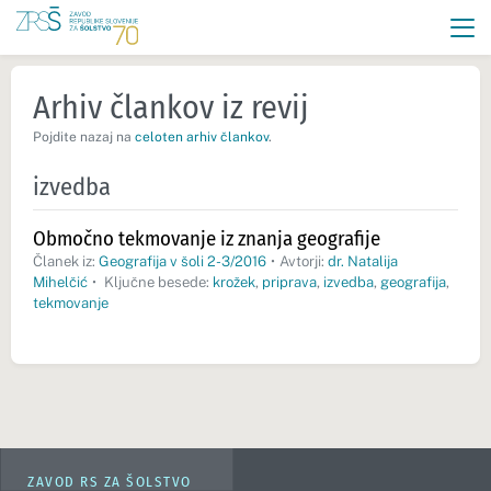
Arhiv člankov iz revij
Pojdite nazaj na
celoten arhiv člankov
.
izvedba
Območno tekmovanje iz znanja geografije
Članek iz:
Geografija v šoli 2-3/2016
•
Avtorji:
dr. Natalija
Mihelčić
•
Ključne besede:
krožek
,
priprava
,
izvedba
,
geografija
,
tekmovanje
ZAVOD RS ZA ŠOLSTVO