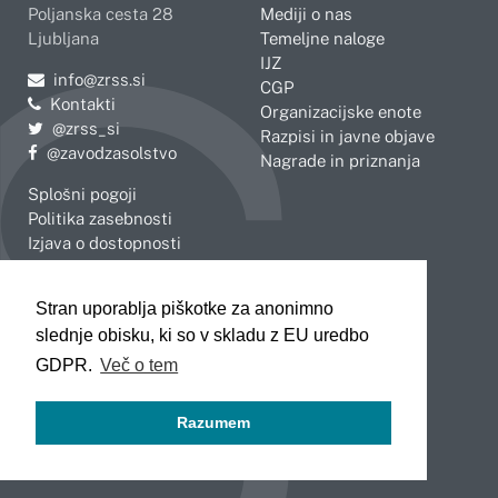
Poljanska cesta 28
Mediji o nas
Ljubljana
Temeljne naloge
IJZ
Pošljite e-mail na
info@zrss.si
CGP
Kontakti
Organizacijske enote
Pojdite na Twitter:
@zrss_si
Razpisi in javne objave
Pojdite na Facebook:
@zavodzasolstvo
Nagrade in priznanja
Splošni pogoji
Politika zasebnosti
Izjava o dostopnosti
OBMOČNE ENOTE
Stran uporablja piškotke za anonimno
Celje
Novo mesto
slednje obisku, ki so v skladu z EU uredbo
Koper
Slovenj Gradec
Kranj
GDPR.
Več o tem
Ljubljana
Maribor
Razumem
Murska Sobota
Nova Gorica