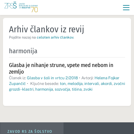
Arhiv člankov iz revij
Pojdite nazaj na
celoten arhiv člankov
.
harmonija
Glasba je nihanje strune, vpete med nebom in
zemljo
Članek iz:
Glasba v šoli in vrtcu 2/2018
•
Avtorji:
Helena Fojkar
Zupančič
•
Ključne besede:
ton
,
melodija
,
intervali
,
akordi
,
zvočni
grozdi - klastri
,
harmonija
,
sozvočja
,
tišina
,
zvoki
ZAVOD RS ZA ŠOLSTVO