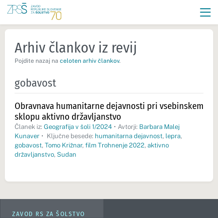
Arhiv člankov iz revij
Pojdite nazaj na
celoten arhiv člankov
.
gobavost
Obravnava humanitarne dejavnosti pri vsebinskem
sklopu aktivno državljanstvo
Članek iz:
Geografija v šoli 1/2024
•
Avtorji:
Barbara Malej
Kunaver
•
Ključne besede:
humanitarna dejavnost
,
lepra
,
gobavost
,
Tomo Križnar
,
film Trohnenje 2022
,
aktivno
državljanstvo
,
Sudan
ZAVOD RS ZA ŠOLSTVO