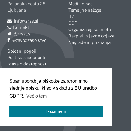
Poljanska cesta 28
Mediji o nas
Ljubljana
Temeljne naloge
IJZ
Pošljite e-mail na
info@zrss.si
CGP
Kontakti
Organizacijske enote
Pojdite na Twitter:
@zrss_si
Razpisi in javne objave
Pojdite na Facebook:
@zavodzasolstvo
Nagrade in priznanja
Splošni pogoji
Politika zasebnosti
Izjava o dostopnosti
OBMOČNE ENOTE
Stran uporablja piškotke za anonimno
Celje
Novo mesto
slednje obisku, ki so v skladu z EU uredbo
Koper
Slovenj Gradec
Kranj
GDPR.
Več o tem
Ljubljana
Maribor
Razumem
Murska Sobota
Nova Gorica