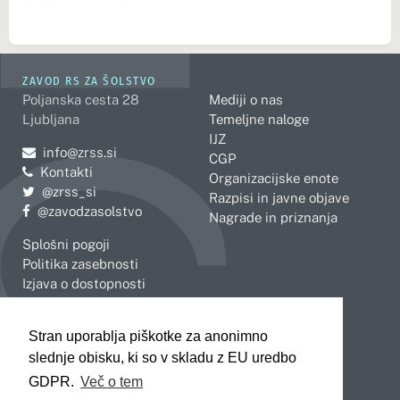
ZAVOD RS ZA ŠOLSTVO
Poljanska cesta 28
Mediji o nas
Ljubljana
Temeljne naloge
IJZ
Pošljite e-mail na
info@zrss.si
CGP
Kontakti
Organizacijske enote
Pojdite na Twitter:
@zrss_si
Razpisi in javne objave
Pojdite na Facebook:
@zavodzasolstvo
Nagrade in priznanja
Splošni pogoji
Politika zasebnosti
Izjava o dostopnosti
OBMOČNE ENOTE
Stran uporablja piškotke za anonimno
Celje
Novo mesto
slednje obisku, ki so v skladu z EU uredbo
Koper
Slovenj Gradec
Kranj
GDPR.
Več o tem
Ljubljana