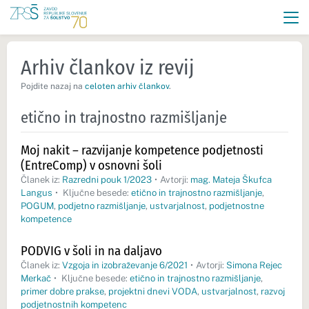
Arhiv člankov iz revij
Pojdite nazaj na
celoten arhiv člankov
.
etično in trajnostno razmišljanje
Moj nakit – razvijanje kompetence podjetnosti
(EntreComp) v osnovni šoli
Članek iz:
Razredni pouk 1/2023
•
Avtorji:
mag. Mateja Škufca
Langus
•
Ključne besede:
etično in trajnostno razmišljanje
,
POGUM
,
podjetno razmišljanje
,
ustvarjalnost
,
podjetnostne
kompetence
PODVIG v šoli in na daljavo
Članek iz:
Vzgoja in izobraževanje 6/2021
•
Avtorji:
Simona Rejec
Merkač
•
Ključne besede:
etično in trajnostno razmišljanje
,
primer dobre prakse
,
projektni dnevi VODA
,
ustvarjalnost
,
razvoj
podjetnostnih kompetenc