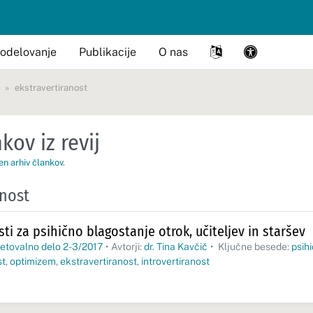
odelovanje
Publikacije
O nas
ekstravertiranost
kov iz revij
en arhiv člankov
.
anost
i za psihično blagostanje otrok, učiteljev in staršev
etovalno delo 2-3/2017
•
Avtorji:
dr. Tina Kavčič
•
Ključne besede:
psih
st
,
optimizem
,
ekstravertiranost
,
introvertiranost