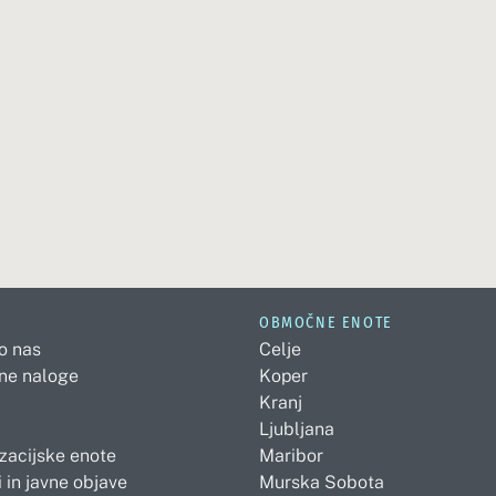
OBMOČNE ENOTE
 o nas
Celje
ne naloge
Koper
Kranj
Ljubljana
zacijske enote
Maribor
 in javne objave
Murska Sobota