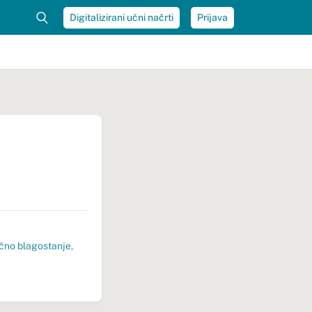
Digitalizirani učni načrti
Prijava
ično blagostanje
,