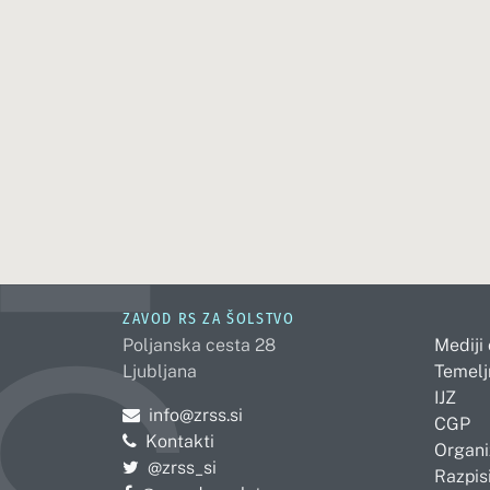
ZAVOD RS ZA ŠOLSTVO
Poljanska cesta 28
Mediji
Ljubljana
Temelj
IJZ
Pošljite e-mail na
info@zrss.si
CGP
Kontakti
Organi
Pojdite na Twitter:
@zrss_si
Razpisi