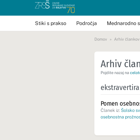
Stiki s prakso
Področja
Mednarodno s
Domov
Arhiv člankov
Arhiv član
Pojdite nazaj na
celot
ekstravertir
Pomen osebnost
Članek iz:
Šolsko sv
osebnostna prožno