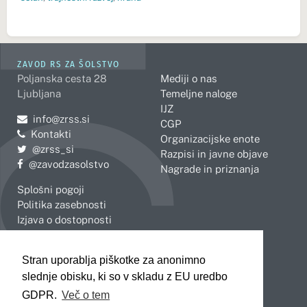
ZAVOD RS ZA ŠOLSTVO
Poljanska cesta 28
Mediji o nas
Ljubljana
Temeljne naloge
IJZ
Pošljite e-mail na
info@zrss.si
CGP
Kontakti
Organizacijske enote
Pojdite na Twitter:
@zrss_si
Razpisi in javne objave
Pojdite na Facebook:
@zavodzasolstvo
Nagrade in priznanja
Splošni pogoji
Politika zasebnosti
Izjava o dostopnosti
OBMOČNE ENOTE
Stran uporablja piškotke za anonimno
Celje
Novo mesto
slednje obisku, ki so v skladu z EU uredbo
Koper
Slovenj Gradec
Kranj
GDPR.
Več o tem