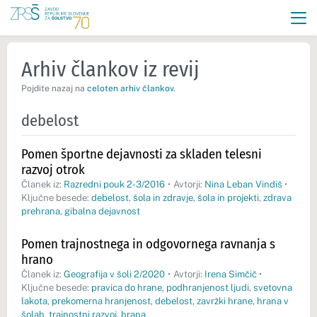
Arhiv člankov iz revij
Pojdite nazaj na
celoten arhiv člankov
.
debelost
Pomen športne dejavnosti za skladen telesni
razvoj otrok
Članek iz:
Razredni pouk 2-3/2016
•
Avtorji:
Nina Leban Vindiš
•
Ključne besede:
debelost
,
šola in zdravje
,
šola in projekti
,
zdrava
prehrana
,
gibalna dejavnost
Pomen trajnostnega in odgovornega ravnanja s
hrano
Članek iz:
Geografija v šoli 2/2020
•
Avtorji:
Irena Simčič
•
Ključne besede:
pravica do hrane
,
podhranjenost ljudi
,
svetovna
lakota
,
prekomerna hranjenost
,
debelost
,
zavržki hrane
,
hrana v
šolah
,
trajnostni razvoj
,
hrana