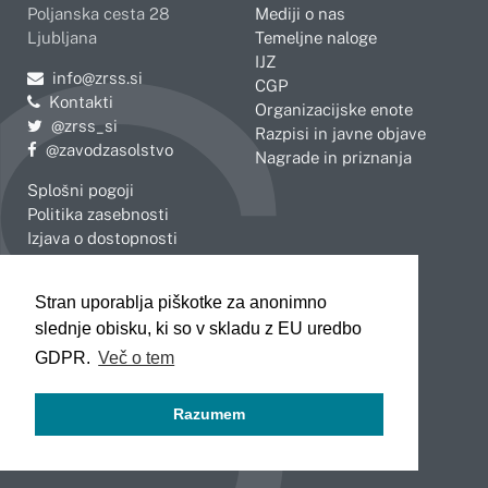
Poljanska cesta 28
Mediji o nas
Ljubljana
Temeljne naloge
IJZ
Pošljite e-mail na
info@zrss.si
CGP
Kontakti
Organizacijske enote
Pojdite na Twitter:
@zrss_si
Razpisi in javne objave
Pojdite na Facebook:
@zavodzasolstvo
Nagrade in priznanja
Splošni pogoji
Politika zasebnosti
Izjava o dostopnosti
OBMOČNE ENOTE
Stran uporablja piškotke za anonimno
Celje
Novo mesto
slednje obisku, ki so v skladu z EU uredbo
Koper
Slovenj Gradec
Kranj
GDPR.
Več o tem
Ljubljana
Maribor
Razumem
Murska Sobota
Nova Gorica