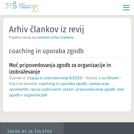
Arhiv člankov iz revij
Pojdite nazaj na
celoten arhiv člankov
.
coaching in uporaba zgodb
Moč pripovedovanja zgodb za organizacije in
izobraževanje
Članek iz:
Vzgoja in izobraževanje 6/2020
•
Avtorji:
Lisa Bloom
•
Ključne besede:
coaching in uporaba zgodb
,
vpeljevanje
sprememb
,
razvoj vodstvenih veščin
,
pripovedovanje zgodb
,
moč
zgodb v organizacijah
ZAVOD RS ZA ŠOLSTVO