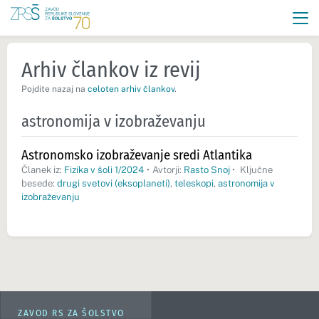
Arhiv člankov iz revij
Pojdite nazaj na
celoten arhiv člankov
.
astronomija v izobraževanju
Astronomsko izobraževanje sredi Atlantika
Članek iz:
Fizika v šoli 1/2024
•
Avtorji:
Rasto Snoj
•
Ključne
besede:
drugi svetovi (eksoplaneti)
,
teleskopi
,
astronomija v
izobraževanju
ZAVOD RS ZA ŠOLSTVO