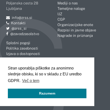
Poljanska cesta 28
Mediji o nas
Ljubljana
Temeljne naloge
IJZ
Pošljite e-mail na
info@zrss.si
CGP
Kontakti
Organizacijske enote
Pojdite na Twitter:
@zrss_si
Razpisi in javne objave
Pojdite na Facebook:
@zavodzasolstvo
Nagrade in priznanja
Splošni pogoji
Politika zasebnosti
Izjava o dostopnosti
OBMOČNE ENOTE
Stran uporablja piškotke za anonimno
Celje
Novo mesto
slednje obisku, ki so v skladu z EU uredbo
Koper
Slovenj Gradec
Kranj
GDPR.
Več o tem
Ljubljana
Maribor
Razumem
Murska Sobota
Nova Gorica