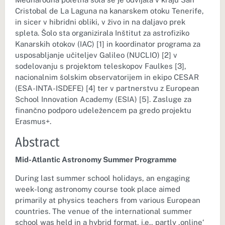
Cristobal de La Laguna na kanarskem otoku Tenerife,
in sicer v hibridni obliki, v živo in na daljavo prek
spleta. Šolo sta organizirala Inštitut za astrofiziko
Kanarskih otokov (IAC) [1] in koordinator programa za
usposabljanje učiteljev Galileo (NUCLIO) [2] v
sodelovanju s projektom teleskopov Faulkes [3],
nacionalnim šolskim observatorijem in ekipo CESAR
(ESA-INTA-ISDEFE) [4] ter v partnerstvu z European
School Innovation Academy (ESIA) [5]. Zasluge za
finančno podporo udeležencem pa gredo projektu
Erasmus+.
Abstract
Mid-Atlantic Astronomy Summer Programme
During last summer school holidays, an engaging
week-long astronomy course took place aimed
primarily at physics teachers from various European
countries. The venue of the international summer
school was held in a hybrid format, i.e., partly ‚online‘