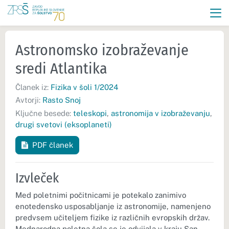
Astronomsko izobraževanje
sredi Atlantika
Članek iz:
Fizika v šoli 1/2024
Avtorji:
Rasto Snoj
Ključne besede:
teleskopi
,
astronomija v izobraževanju
,
drugi svetovi (eksoplaneti)
PDF članek
Izvleček
Med poletnimi počitnicami je potekalo zanimivo
enotedensko usposabljanje iz astronomije, namenjeno
predvsem učiteljem fizike iz različnih evropskih držav.
Mednarodna poletna šola se je odvijala v kraju San