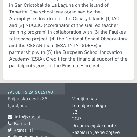
in San Cristobal de La Laguna on the island of
Tenerife. The school was organised by the
Astrophysics Institute of the Canary Islands [1] IAC
and [2] NUCLIO (coordinator of the Galileo teacher
training program) in collaboration with [3] the Faulkes
telescope project, [4] the National School Observatory
and the CESAR team (ESA-INTA-ISDEFE) in
partnership with [5] the European School Innovation
Academy (ESIA). Credit for the financial support of the
participants goes to the Erasmus+ project.
ZAVOD RS ZA ŠOLSTVO
Poljanska cesta 28
Mediji o nas
Ljubljana
Temeljne naloge
IJZ
Pošljite e-mail na
info@zrss.si
CGP
Kontakti
Organizacijske enote
Pojdite na Twitter:
@zrss_si
Razpisi in javne objave
Pojdite na Facebook:
@zavodzasolstvo