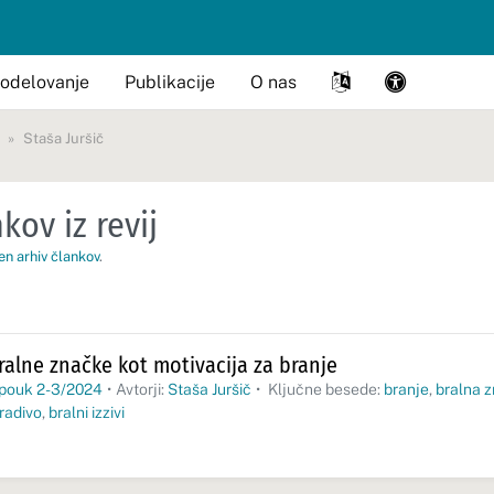
odelovanje
Publikacije
O nas
Staša Juršič
kov iz revij
en arhiv člankov
.
ralne značke kot motivacija za branje
 pouk 2-3/2024
•
Avtorji:
Staša Juršič
•
Ključne besede:
branje
,
bralna 
radivo
,
bralni izzivi