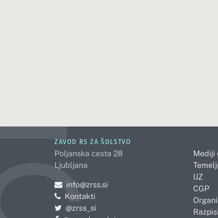
ZAVOD RS ZA ŠOLSTVO
Poljanska cesta 28
Mediji
Ljubljana
Temelj
IJZ
Pošljite e-mail na
info@zrss.si
CGP
Kontakti
Organi
Pojdite na Twitter:
@zrss_si
Razpisi