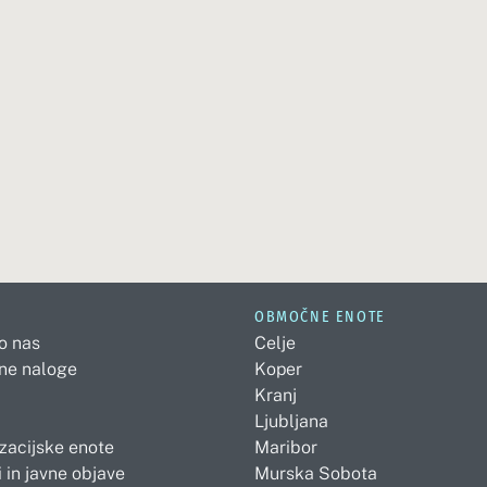
OBMOČNE ENOTE
 o nas
Celje
ne naloge
Koper
Kranj
Ljubljana
zacijske enote
Maribor
 in javne objave
Murska Sobota