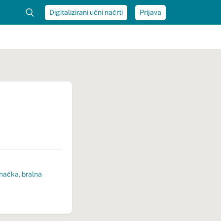
Digitalizirani učni načrti
Prijava
značka
,
bralna