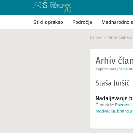
Stiki s prakso
Področja
Mednarodno s
Domov
Arhiv člankov
Arhiv član
Pojdite nazaj na
celot
Staša Juršič
Nadaljevanje b
Članek iz:
Razredni
motivacija
,
bralno g