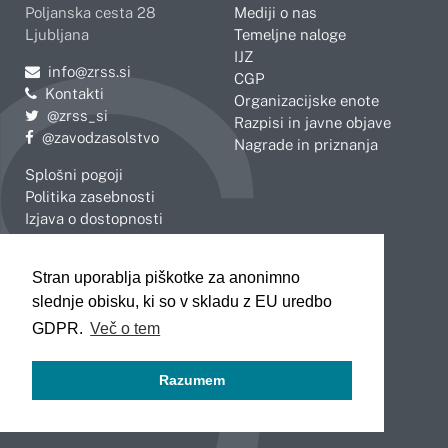
Poljanska cesta 28
Mediji o nas
Ljubljana
Temeljne naloge
IJZ
Pošljite e-mail na
info@zrss.si
CGP
Kontakti
Organizacijske enote
Pojdite na Twitter:
@zrss_si
Razpisi in javne objave
Pojdite na Facebook:
@zavodzasolstvo
Nagrade in priznanja
Splošni pogoji
Politika zasebnosti
Izjava o dostopnosti
OBMOČNE ENOTE
Stran uporablja piškotke za anonimno
Celje
Novo mesto
slednje obisku, ki so v skladu z EU uredbo
Koper
Slovenj Gradec
Kranj
GDPR.
Več o tem
Ljubljana
Maribor
Razumem
Murska Sobota
Nova Gorica