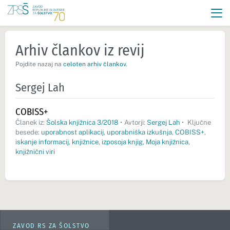
Arhiv člankov iz revij
Pojdite nazaj na
celoten arhiv člankov
.
Sergej Lah
COBISS+
Članek iz:
Šolska knjižnica 3/2018
•
Avtorji:
Sergej Lah
•
Ključne
besede:
uporabnost aplikacij
,
uporabniška izkušnja
,
COBISS+
,
iskanje informacij
,
knjižnice
,
izposoja knjig
,
Moja knjižnica
,
knjižnični viri
ZAVOD RS ZA ŠOLSTVO