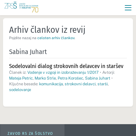
Arhiv člankov iz revij
Pojdite nazaj na
celoten arhiv člankov
.
Sabina Juhart
Sodelovalni dialog strokovnih delavcev in staršev
Članek iz:
Vodenje v vzgoji in izobraževanju 1/2017
•
Avtorji:
Mateja Petric
,
Marko Strle
,
Petra Korošec
,
Sabina Juhart
•
Ključne besede:
komunikacija
,
strokovni delavci
,
starši
,
sodelovanje
ZAVOD RS ZA ŠOLSTVO