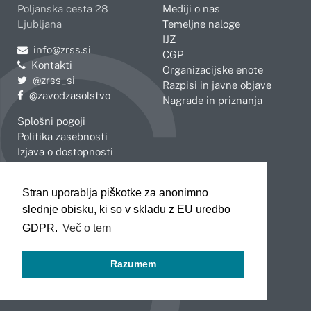
Poljanska cesta 28
Mediji o nas
Ljubljana
Temeljne naloge
IJZ
Pošljite e-mail na
info@zrss.si
CGP
Kontakti
Organizacijske enote
Pojdite na Twitter:
@zrss_si
Razpisi in javne objave
Pojdite na Facebook:
@zavodzasolstvo
Nagrade in priznanja
Splošni pogoji
Politika zasebnosti
Izjava o dostopnosti
OBMOČNE ENOTE
Stran uporablja piškotke za anonimno
Celje
Novo mesto
slednje obisku, ki so v skladu z EU uredbo
Koper
Slovenj Gradec
Kranj
GDPR.
Več o tem
Ljubljana
Maribor
Razumem
Murska Sobota
Nova Gorica