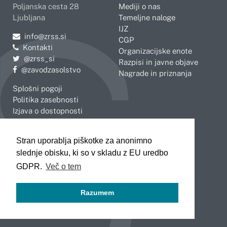
Poljanska cesta 28
Mediji o nas
Ljubljana
Temeljne naloge
IJZ
Pošljite e-mail na
info@zrss.si
CGP
Kontakti
Organizacijske enote
Pojdite na Twitter:
@zrss_si
Razpisi in javne objave
Pojdite na Facebook:
@zavodzasolstvo
Nagrade in priznanja
Splošni pogoji
Politika zasebnosti
Izjava o dostopnosti
OBMOČNE ENOTE
Stran uporablja piškotke za anonimno
Celje
Novo mesto
slednje obisku, ki so v skladu z EU uredbo
Koper
Slovenj Gradec
Kranj
GDPR.
Več o tem
Ljubljana
Maribor
Razumem
Murska Sobota
Nova Gorica