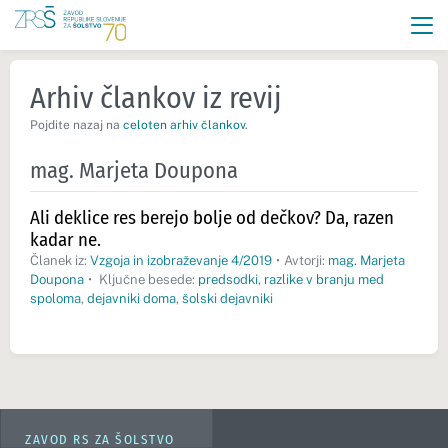
Arhiv člankov iz revij
Pojdite nazaj na
celoten arhiv člankov
.
mag. Marjeta Doupona
Ali deklice res berejo bolje od dečkov? Da, razen
kadar ne.
Članek iz:
Vzgoja in izobraževanje 4/2019
•
Avtorji:
mag. Marjeta
Doupona
•
Ključne besede:
predsodki
,
razlike v branju med
spoloma
,
dejavniki doma
,
šolski dejavniki
ZAVOD RS ZA ŠOLSTVO