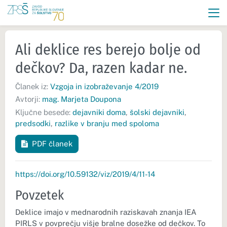
Ali deklice res berejo bolje od
dečkov? Da, razen kadar ne.
Članek iz:
Vzgoja in izobraževanje 4/2019
Avtorji:
mag. Marjeta Doupona
Ključne besede:
dejavniki doma
,
šolski dejavniki
,
predsodki
,
razlike v branju med spoloma
PDF članek
https://doi.org/10.59132/viz/2019/4/11-14
Povzetek
Deklice imajo v mednarodnih raziskavah znanja IEA
PIRLS v povprečju višje bralne dosežke od dečkov. To