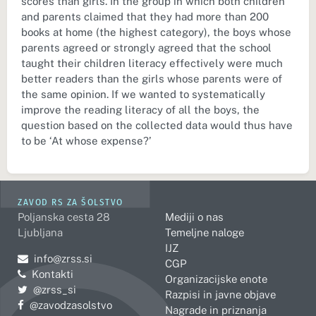
scores than girls. In the group in which both children
and parents claimed that they had more than 200
books at home (the highest category), the boys whose
parents agreed or strongly agreed that the school
taught their children literacy effectively were much
better readers than the girls whose parents were of
the same opinion. If we wanted to systematically
improve the reading literacy of all the boys, the
question based on the collected data would thus have
to be ‘At whose expense?’
ZAVOD RS ZA ŠOLSTVO
Poljanska cesta 28
Mediji o nas
Ljubljana
Temeljne naloge
IJZ
Pošljite e-mail na
info@zrss.si
CGP
Kontakti
Organizacijske enote
Pojdite na Twitter:
@zrss_si
Razpisi in javne objave
Pojdite na Facebook:
@zavodzasolstvo
Nagrade in priznanja