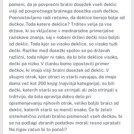
pomeni, da je povprečni bralni dosežek vseh deklic
višji od povprečnega bralnega dosežka vseh dečkov.
Poenostavljeno radi rečemo, da deklice berejo bolje od
dečkov. Toda katere deklice? Trditev velja za vse
države, ki so vključene v mednarodne primerjalne
raziskave znanja, saj v nobeni državi dečki niso boljši
od deklic. Toda kjer so visoko deklice, so visoko tudi
dečki. Razlike med dosežki spolov so po državah
različni, toda nikjer ni tako, da bi bile deklice visoko,
dečki pa nizko. V članku bomo izpostavili primer
dečkov, ki imajo višji bralni dosežek od deklic. V
skupini otrok, kjer otroci in starši navajajo, da imajo
doma več kot 200 knjig (najvišja kategorija), so bili
dečki, katerih starši so se strinjali ali zelo strinjali s
trditvijo, da šola opravlja dobro delo pri
opismenjevanju njihovih otrok, veliko boljši bralci od
deklic, katerih starši so menili enako. Če bi želeli
sistematično zvišati bralno pismenost vseh dečkov, bi
se na podlagi zbranih podatkov morali resno vprašati:
Na čigav račun bi to počeli?