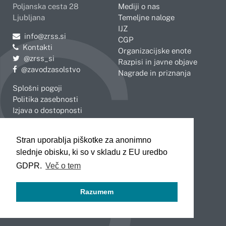
Poljanska cesta 28
Mediji o nas
Ljubljana
Temeljne naloge
IJZ
Pošljite e-mail na
info@zrss.si
CGP
Kontakti
Organizacijske enote
Pojdite na Twitter:
@zrss_si
Razpisi in javne objave
Pojdite na Facebook:
@zavodzasolstvo
Nagrade in priznanja
Splošni pogoji
Politika zasebnosti
Izjava o dostopnosti
OBMOČNE ENOTE
Stran uporablja piškotke za anonimno
Celje
Novo mesto
slednje obisku, ki so v skladu z EU uredbo
Koper
Slovenj Gradec
Kranj
GDPR.
Več o tem
Ljubljana
Maribor
Razumem
Murska Sobota
Nova Gorica