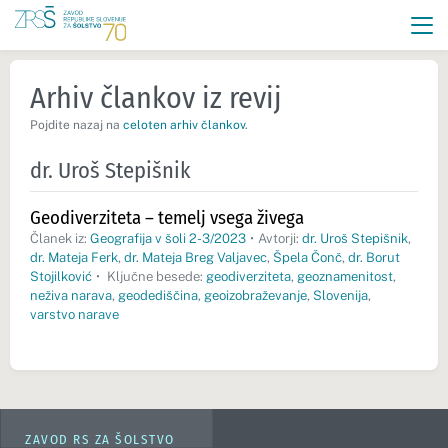
Arhiv člankov iz revij
Pojdite nazaj na
celoten arhiv člankov
.
dr. Uroš Stepišnik
Geodiverziteta – temelj vsega živega
Članek iz:
Geografija v šoli 2-3/2023
•
Avtorji:
dr. Uroš Stepišnik
,
dr. Mateja Ferk
,
dr. Mateja Breg Valjavec
,
Špela Čonč
,
dr. Borut
Stojilković
•
Ključne besede:
geodiverziteta
,
geoznamenitost
,
neživa narava
,
geodediščina
,
geoizobraževanje
,
Slovenija
,
varstvo narave
ZAVOD RS ZA ŠOLSTVO