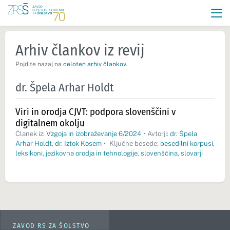
Arhiv člankov iz revij
Pojdite nazaj na
celoten arhiv člankov
.
dr. Špela Arhar Holdt
Viri in orodja CJVT: podpora slovenščini v
digitalnem okolju
Članek iz:
Vzgoja in izobraževanje 6/2024
•
Avtorji:
dr. Špela
Arhar Holdt
,
dr. Iztok Kosem
•
Ključne besede:
besedilni korpusi
,
leksikoni
,
jezikovna orodja in tehnologije
,
slovenščina
,
slovarji
ZAVOD RS ZA ŠOLSTVO