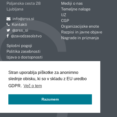
Poljanska cesta 28
Mediji o nas
Ljubljana
Temeljne naloge
IJZ
Pošljite e-mail na
info@zrss.si
CGP
Kontakti
Organizacijske enote
Pojdite na Twitter:
@zrss_si
Razpisi in javne objave
Pojdite na Facebook:
@zavodzasolstvo
Nagrade in priznanja
Splošni pogoji
Politika zasebnosti
Izjava o dostopnosti
OBMOČNE ENOTE
Stran uporablja piškotke za anonimno
Celje
Novo mesto
slednje obisku, ki so v skladu z EU uredbo
Koper
Slovenj Gradec
Kranj
GDPR.
Več o tem
Ljubljana
Maribor
Razumem
Murska Sobota
Nova Gorica