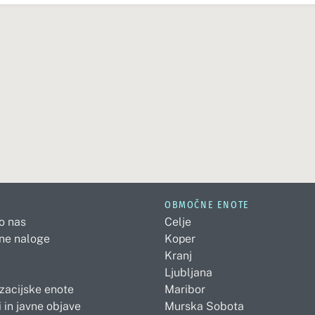
OBMOČNE ENOTE
 o nas
Celje
ne naloge
Koper
Kranj
Ljubljana
zacijske enote
Maribor
 in javne objave
Murska Sobota