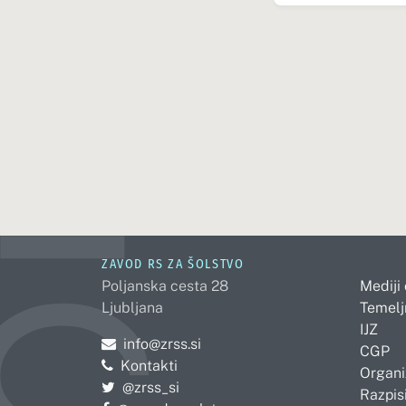
ZAVOD RS ZA ŠOLSTVO
Poljanska cesta 28
Mediji
Ljubljana
Temelj
IJZ
Pošljite e-mail na
info@zrss.si
CGP
Kontakti
Organi
Pojdite na Twitter:
@zrss_si
Razpisi