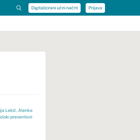
Digitalizirani učni načrti
Prijava
ja Lekić
,
Alenka
olski preventivni