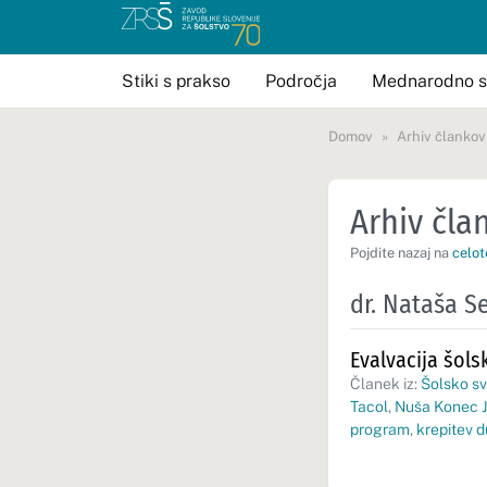
Stiki s prakso
Področja
Mednarodno s
Domov
Arhiv člankov
Arhiv član
Pojdite nazaj na
celot
dr. Nataša S
Evalvacija šol
Članek iz:
Šolsko sv
Tacol
,
Nuša Konec J
program
,
krepitev 