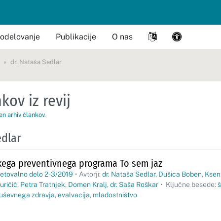
odelovanje
Publikacije
O nas
dr. Nataša Sedlar
kov iz revij
en arhiv člankov
.
edlar
skega preventivnega programa To sem jaz
etovalno delo 2-3/2019
•
Avtorji:
dr. Nataša Sedlar
,
Dušica Boben
,
Kseni
uričič
,
Petra Tratnjek
,
Domen Kralj
,
dr. Saša Roškar
•
Ključne besede:
š
duševnega zdravja
,
evalvacija
,
mladostništvo