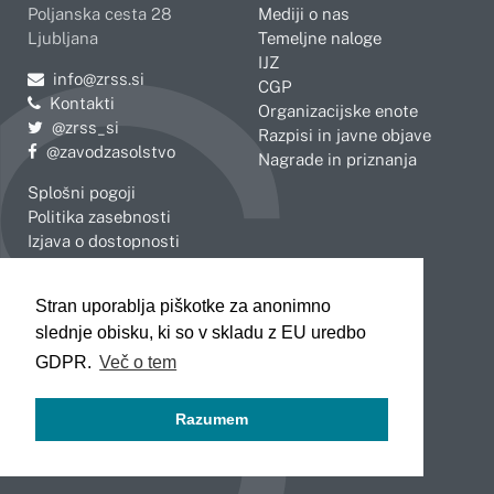
Poljanska cesta 28
Mediji o nas
Ljubljana
Temeljne naloge
IJZ
Pošljite e-mail na
info@zrss.si
CGP
Kontakti
Organizacijske enote
Pojdite na Twitter:
@zrss_si
Razpisi in javne objave
Pojdite na Facebook:
@zavodzasolstvo
Nagrade in priznanja
Splošni pogoji
Politika zasebnosti
Izjava o dostopnosti
OBMOČNE ENOTE
Stran uporablja piškotke za anonimno
Celje
Novo mesto
slednje obisku, ki so v skladu z EU uredbo
Koper
Slovenj Gradec
Kranj
GDPR.
Več o tem
Ljubljana
Maribor
Razumem
Murska Sobota
Nova Gorica