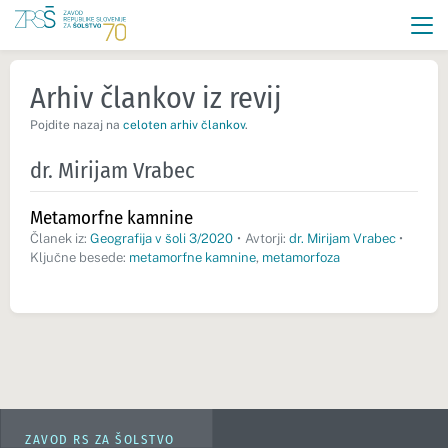
Arhiv člankov iz revij
Pojdite nazaj na
celoten arhiv člankov
.
dr. Mirijam Vrabec
Metamorfne kamnine
Članek iz:
Geografija v šoli 3/2020
•
Avtorji:
dr. Mirijam Vrabec
•
Ključne besede:
metamorfne kamnine
,
metamorfoza
ZAVOD RS ZA ŠOLSTVO