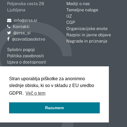
Poljanska cesta 28
Mediji o nas
Ljubljana
Temeljne naloge
IJZ
Pošljite e-mail na
info@zrss.si
CGP
Kontakti
Organizacijske enote
Pojdite na Twitter:
@zrss_si
Razpisi in javne objave
Pojdite na Facebook:
@zavodzasolstvo
Nagrade in priznanja
Splošni pogoji
Politika zasebnosti
Izjava o dostopnosti
OBMOČNE ENOTE
Stran uporablja piškotke za anonimno
Celje
Novo mesto
slednje obisku, ki so v skladu z EU uredbo
Koper
Slovenj Gradec
Kranj
GDPR.
Več o tem
Ljubljana
Maribor
Razumem
Murska Sobota
Nova Gorica