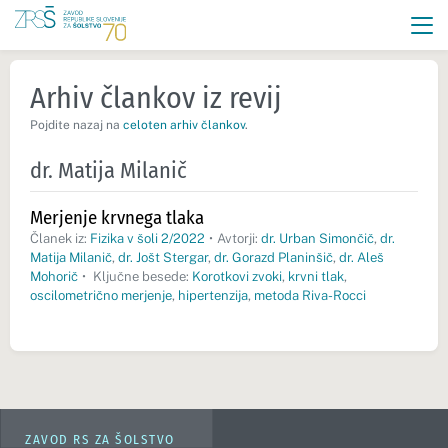
Arhiv člankov iz revij
Pojdite nazaj na
celoten arhiv člankov
.
dr. Matija Milanič
Merjenje krvnega tlaka
Članek iz:
Fizika v šoli 2/2022
•
Avtorji:
dr. Urban Simončič
,
dr.
Matija Milanič
,
dr. Jošt Stergar
,
dr. Gorazd Planinšič
,
dr. Aleš
Mohorič
•
Ključne besede:
Korotkovi zvoki
,
krvni tlak
,
oscilometrično merjenje
,
hipertenzija
,
metoda Riva-Rocci
ZAVOD RS ZA ŠOLSTVO