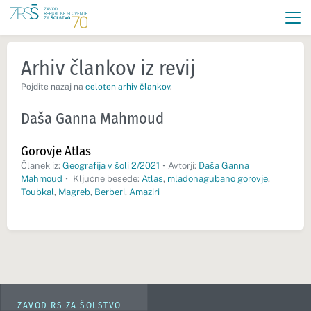
Arhiv člankov iz revij
Pojdite nazaj na
celoten arhiv člankov
.
Daša Ganna Mahmoud
Gorovje Atlas
Članek iz:
Geografija v šoli 2/2021
•
Avtorji:
Daša Ganna
Mahmoud
•
Ključne besede:
Atlas
,
mladonagubano gorovje
,
Toubkal
,
Magreb
,
Berberi
,
Amaziri
ZAVOD RS ZA ŠOLSTVO