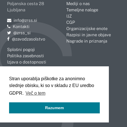
Poljanska cesta 28
Mediji o nas
Ljubljana
Temeljne naloge
IJZ
Pošljite e-mail na
info@zrss.si
CGP
Kontakti
Organizacijske enote
Pojdite na Twitter:
@zrss_si
Razpisi in javne objave
Pojdite na Facebook:
@zavodzasolstvo
Nagrade in priznanja
Splošni pogoji
Politika zasebnosti
Izjava o dostopnosti
OBMOČNE ENOTE
Stran uporablja piškotke za anonimno
Celje
Novo mesto
slednje obisku, ki so v skladu z EU uredbo
Koper
Slovenj Gradec
Kranj
GDPR.
Več o tem
Ljubljana
Maribor
Razumem
Murska Sobota
Nova Gorica