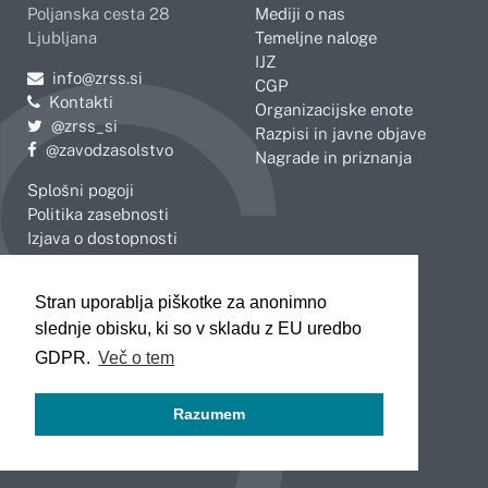
Poljanska cesta 28
Mediji o nas
Ljubljana
Temeljne naloge
IJZ
Pošljite e-mail na
info@zrss.si
CGP
Kontakti
Organizacijske enote
Pojdite na Twitter:
@zrss_si
Razpisi in javne objave
Pojdite na Facebook:
@zavodzasolstvo
Nagrade in priznanja
Splošni pogoji
Politika zasebnosti
Izjava o dostopnosti
OBMOČNE ENOTE
Stran uporablja piškotke za anonimno
Celje
Novo mesto
slednje obisku, ki so v skladu z EU uredbo
Koper
Slovenj Gradec
Kranj
GDPR.
Več o tem
Ljubljana
Maribor
Razumem
Murska Sobota
Nova Gorica