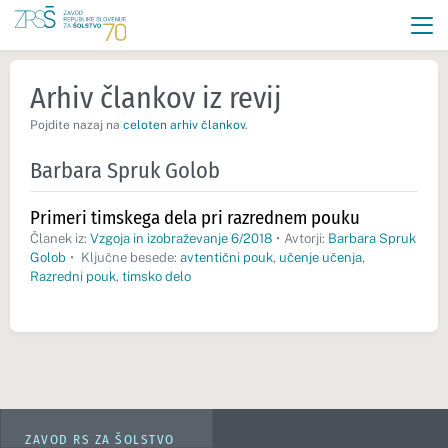
Arhiv člankov iz revij
Pojdite nazaj na
celoten arhiv člankov
.
Barbara Spruk Golob
Primeri timskega dela pri razrednem pouku
Članek iz:
Vzgoja in izobraževanje 6/2018
•
Avtorji:
Barbara Spruk
Golob
•
Ključne besede:
avtentični pouk
,
učenje učenja
,
Razredni pouk
,
timsko delo
ZAVOD RS ZA ŠOLSTVO