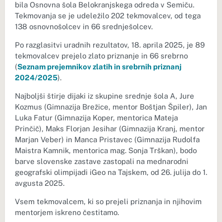
bila Osnovna šola Belokranjskega odreda v Semiču.
Tekmovanja se je udeležilo 202 tekmovalcev, od tega
138 osnovnošolcev in 66 srednješolcev.
Po razglasitvi uradnih rezultatov, 18. aprila 2025, je 89
tekmovalcev prejelo zlato priznanje in 66 srebrno
(
Seznam prejemnikov zlatih in srebrnih priznanj
2024/2025
).
Najboljši štirje dijaki iz skupine srednje šola A, Jure
Kozmus (Gimnazija Brežice, mentor Boštjan Špiler), Jan
Luka Fatur (Gimnazija Koper, mentorica Mateja
Prinčič), Maks Florjan Jesihar (Gimnazija Kranj, mentor
Marjan Veber) in Manca Pristavec (Gimnazija Rudolfa
Maistra Kamnik, mentorica mag. Sonja Trškan), bodo
barve slovenske zastave zastopali na mednarodni
geografski olimpijadi iGeo na Tajskem, od 26. julija do 1.
avgusta 2025.
Vsem tekmovalcem, ki so prejeli priznanja in njihovim
mentorjem iskreno čestitamo.