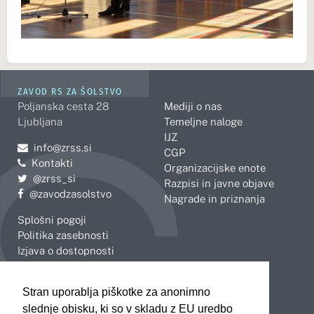
ZAVOD RS ZA ŠOLSTVO
Poljanska cesta 28
Mediji o nas
Ljubljana
Temeljne naloge
IJZ
Pošljite e-mail na
info@zrss.si
CGP
Kontakti
Organizacijske enote
Pojdite na Twitter:
@zrss_si
Razpisi in javne objave
Pojdite na Facebook:
@zavodzasolstvo
Nagrade in priznanja
Splošni pogoji
Politika zasebnosti
Izjava o dostopnosti
OBMOČNE ENOTE
Stran uporablja piškotke za anonimno
Celje
Novo mesto
slednje obisku, ki so v skladu z EU uredbo
Koper
Slovenj Gradec