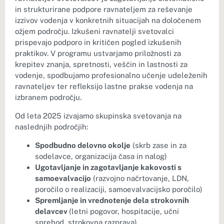
in strukturirane podpore ravnateljem za reševanje
izzivov vodenja v konkretnih situacijah na določenem
ožjem področju. Izkušeni ravnatelji svetovalci
prispevajo podporo in kritičen pogled izkušenih
praktikov. V programu ustvarjamo priložnosti za
krepitev znanja, spretnosti, veščin in lastnosti za
vodenje, spodbujamo profesionalno učenje udeleženih
ravnateljev ter refleksijo lastne prakse vodenja na
izbranem področju.
Od leta 2025 izvajamo skupinska svetovanja na
naslednjih področjih:
Spodbudno delovno okolje
(skrb zase in za
sodelavce, organizacija časa in nalog)
Ugotavljanje in zagotavljanje kakovosti s
samoevalvacijo
(razvojno načrtovanje, LDN,
poročilo o realizaciji, samoevalvacijsko poročilo)
Spremljanje in vrednotenje dela strokovnih
delavcev
(letni pogovor, hospitacije, učni
sprehod, strokovna razprava)