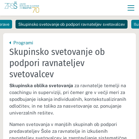
prave
Skupinsko svetovanje ob podpori ravnateljev svetovalcev
Ilu
Nazaj na vrhnjo stran:
Programi
Skupinsko svetovanje ob
podpori ravnateljev
svetovalcev
Skupinska oblika svetovanja
za ravnatelje temelji na
coachingu in superviziji, pri čemer gre v večji meri za
spodbujanje iskanja individualnih, kontekstualiziranih
odločitev, in ne toliko za nasvetovanje oz. ponujanje
univerzalnih rešitev.
Namen svetovanja v manjših skupinah ob podpori
predavateljev Šole za ravnatelje in izkušenih
ravnateljev svetovalcev je zagotavljanje sistematične