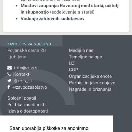
Mostovi zaupanja: Ravnatelj med starši, učitelji
in skupnostjo
(sodelovanje s starši)
Vodenje zahtevnih sodelavcev
ZAVOD RS ZA ŠOLSTVO
Poljanska cesta 28
Mediji o nas
Ljubljana
Temeljne naloge
IJZ
Pošljite e-mail na
info@zrss.si
CGP
Kontakti
Organizacijske enote
Pojdite na Twitter:
@zrss_si
Razpisi in javne objave
Pojdite na Facebook:
@zavodzasolstvo
Nagrade in priznanja
Splošni pogoji
Politika zasebnosti
Izjava o dostopnosti
OBMOČNE ENOTE
Stran uporablja piškotke za anonimno
Celje
Novo mesto