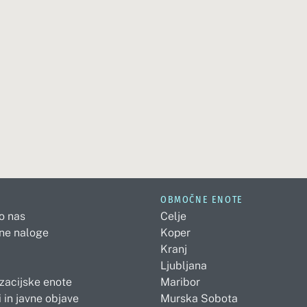
OBMOČNE ENOTE
 o nas
Celje
ne naloge
Koper
Kranj
Ljubljana
zacijske enote
Maribor
 in javne objave
Murska Sobota