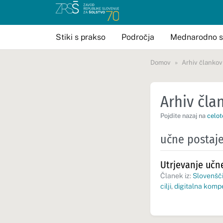
Stiki s prakso
Področja
Mednarodno s
Domov
Arhiv člankov
Arhiv član
Pojdite nazaj na
celot
učne postaj
Utrjevanje učne
Članek iz:
Slovenšči
cilji
,
digitalna komp