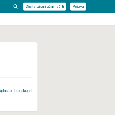
Digitalizirani učni načrti
Prijava
upinsko delo
,
skupni