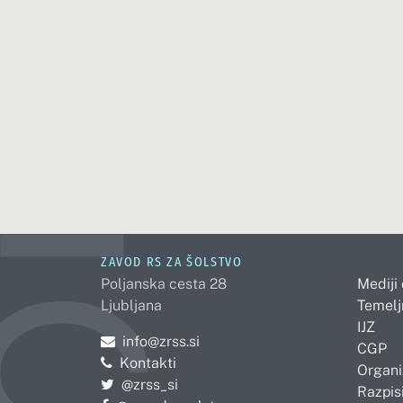
ZAVOD RS ZA ŠOLSTVO
Poljanska cesta 28
Mediji
Ljubljana
Temelj
IJZ
Pošljite e-mail na
info@zrss.si
CGP
Kontakti
Organi
Pojdite na Twitter:
@zrss_si
Razpisi