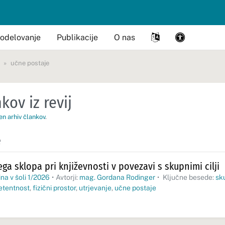
odelovanje
Publikacije
O nas
učne postaje
kov iz revij
en arhiv člankov
.
e
ga sklopa pri književnosti v povezavi s skupnimi cilji
na v šoli 1/2026
•
Avtorji:
mag. Gordana Rodinger
•
Ključne besede:
sk
etentnost
,
fizični prostor
,
utrjevanje
,
učne postaje