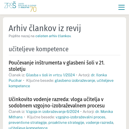
Arhiv člankov iz revij
Pojdite nazaj na
celoten arhiv člankov
.
učiteljeve kompetence
Poučevanje inštrumenta v glasbeni šoli v 21.
stoletju
Članek iz:
Glasba v šoli in vrtcu 1/2024
•
Avtorji:
dr. Ilonka
Pucihar
•
Ključne besede:
glasbeno izobraževanje
,
učiteljeve
kompetence
Učinkovito vodenje razreda: vloga učitelja v
sodobnem vzgojno-izobraževalnem procesu
Članek iz:
Vzgoja in izobraževanje 6/2024
•
Avtorji:
dr. Monika
Mithans
•
Ključne besede:
vzgojno-izobraževalni proces
,
preventivne strategije
,
proaktivne strategije
,
vodenje razreda
,
učiteljeve kompetence