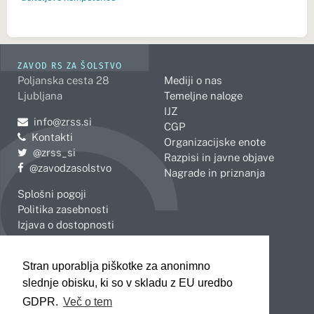
ZAVOD RS ZA ŠOLSTVO
Poljanska cesta 28
Mediji o nas
Ljubljana
Temeljne naloge
IJZ
Pošljite e-mail na
info@zrss.si
CGP
Kontakti
Organizacijske enote
Pojdite na Twitter:
@zrss_si
Razpisi in javne objave
Pojdite na Facebook:
@zavodzasolstvo
Nagrade in priznanja
Splošni pogoji
Politika zasebnosti
Izjava o dostopnosti
OBMOČNE ENOTE
Stran uporablja piškotke za anonimno
Celje
Novo mesto
slednje obisku, ki so v skladu z EU uredbo
Koper
Slovenj Gradec
Kranj
GDPR.
Več o tem