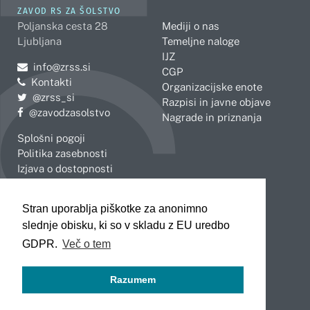
ZAVOD RS ZA ŠOLSTVO
Poljanska cesta 28
Mediji o nas
Ljubljana
Temeljne naloge
IJZ
Pošljite e-mail na
info@zrss.si
CGP
Kontakti
Organizacijske enote
Pojdite na Twitter:
@zrss_si
Razpisi in javne objave
Pojdite na Facebook:
@zavodzasolstvo
Nagrade in priznanja
Splošni pogoji
Politika zasebnosti
Izjava o dostopnosti
OBMOČNE ENOTE
Stran uporablja piškotke za anonimno
Celje
Novo mesto
slednje obisku, ki so v skladu z EU uredbo
Koper
Slovenj Gradec
Kranj
GDPR.
Več o tem
Ljubljana
Maribor
Razumem
Murska Sobota
Nova Gorica