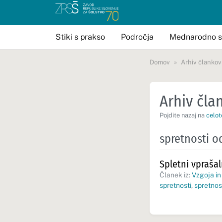
Stiki s prakso
Področja
Mednarodno s
Domov
Arhiv člankov
Arhiv član
Pojdite nazaj na
celot
spretnosti o
Spletni vpraša
Članek iz:
Vzgoja in
spretnosti
,
spretnost