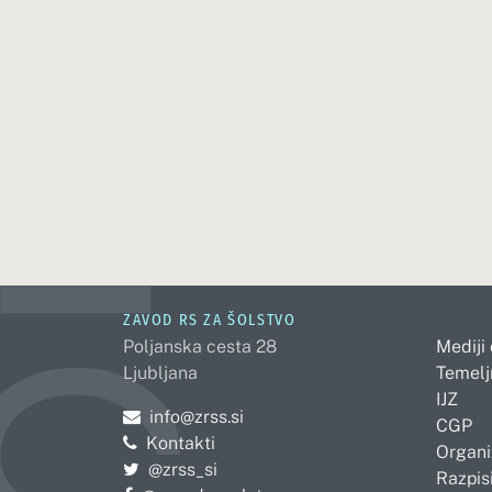
ZAVOD RS ZA ŠOLSTVO
Poljanska cesta 28
Mediji
Ljubljana
Temelj
IJZ
Pošljite e-mail na
info@zrss.si
CGP
Kontakti
Organi
Pojdite na Twitter:
@zrss_si
Razpisi