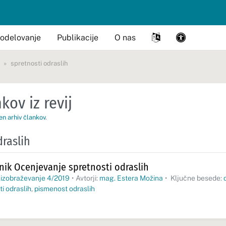
odelovanje
Publikacije
O nas
spretnosti odraslih
kov iz revij
en arhiv člankov
.
draslih
lnik Ocenjevanje spretnosti odraslih
 izobraževanje 4/2019
•
Avtorji:
mag. Estera Možina
•
Ključne besede:
i odraslih
,
pismenost odraslih