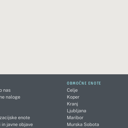
OBMOČNE ENOTE
 o nas
Celje
ne naloge
Koper
Kranj
Ljubljana
zacijske enote
Maribor
 in javne objave
Murska Sobota