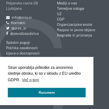
Poljanska cesta 28
Mediji o nas
Ljubljana
Temeljne naloge
IJZ
Pošljite e-mail na
info@zrss.si
CGP
Kontakti
Organizacijske enote
Pojdite na Twitter:
@zrss_si
Razpisi in javne objave
Pojdite na Facebook:
@zavodzasolstvo
Nagrade in priznanja
Splošni pogoji
Politika zasebnosti
Izjava o dostopnosti
OBMOČNE ENOTE
Stran uporablja piškotke za anonimno
Celje
Novo mesto
slednje obisku, ki so v skladu z EU uredbo
Koper
Slovenj Gradec
Kranj
GDPR.
Več o tem
Ljubljana
Maribor
Razumem
Murska Sobota
Nova Gorica