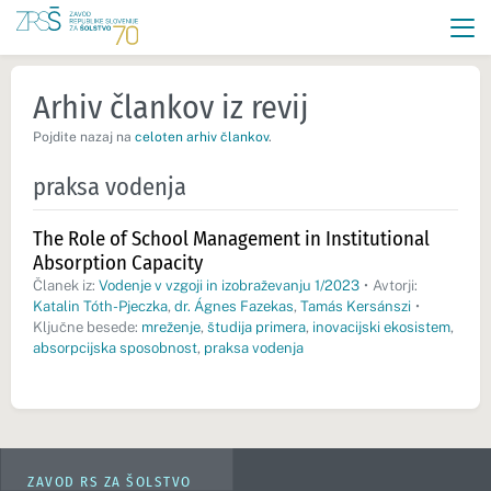
Arhiv člankov iz revij
Pojdite nazaj na
celoten arhiv člankov
.
praksa vodenja
The Role of School Management in Institutional
Absorption Capacity
Članek iz:
Vodenje v vzgoji in izobraževanju 1/2023
•
Avtorji:
Katalin Tóth-Pjeczka
,
dr. Ágnes Fazekas
,
Tamás Kersánszi
•
Ključne besede:
mreženje
,
študija primera
,
inovacijski ekosistem
,
absorpcijska sposobnost
,
praksa vodenja
ZAVOD RS ZA ŠOLSTVO